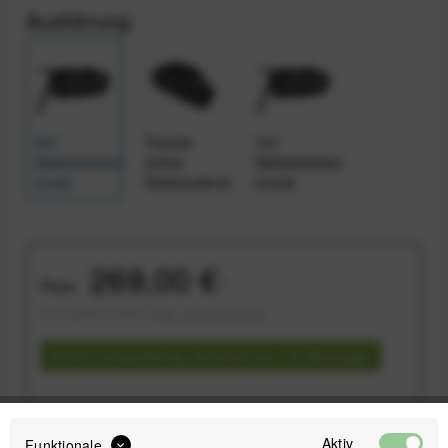
Ausführung
9x7
Tasche
7x7
Sattelstreben
(ohne
Sattelstreben
(oval)
Haltesystem)
(rund)
269,00 €
Preis:
*
inkl. gesetzl. MwSt.
zzgl. Versandkosten
Sofort versandfertig, Lieferzeit ca. 1-3 Werktage
Aktiv
Funktionale