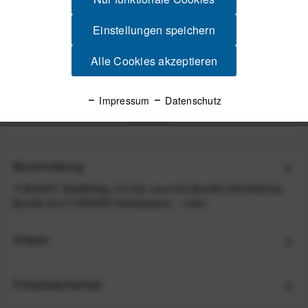
Einstellungen speichern
Alle Cookies akzeptieren
Y-MOUNT Gopro Mount Adaptor
Impressum
Datenschutz
29,00 €
*
Beschreibung
Y-MOUNT Saddlebag 10 Liter race-line Bundle Ultraleichtes
Bundle fürs Y-MOUNT-Haltesystem...
mehr
Videos
Produktsicherheit