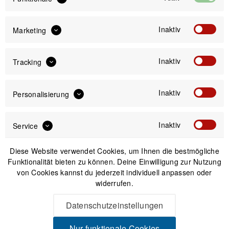
IN DEN
WARENKORB
Inaktiv
Marketing
Versand am gleichen Tag bei Bestellungen bis 14 Uhr
Inaktiv
Tracking
Sicherer Kauf auf Rechnung
30 Tage Widerrufsrecht
Inaktiv
Personalisierung
Passendes Zubehör
Inaktiv
Service
Diese Website verwendet Cookies, um Ihnen die bestmögliche
Funktionalität bieten zu können. Deine Einwilligung zur Nutzung
von Cookies kannst du jederzeit individuell anpassen oder
widerrufen.
Datenschutzeinstellungen
Nur funktionale Cookies