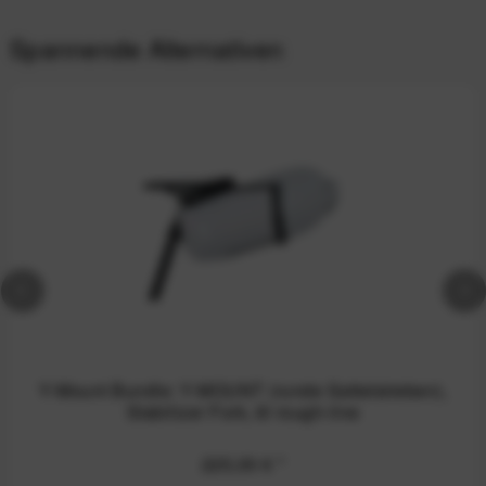
Spannende Alternativen
Y-Mount Bundle: Y-MOUNT (runde Sattelstreben),
Stabilizer Fork, 8l rough-line
225,00 €
*