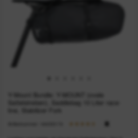
Y-Mount Bundle: Y-MOUNT (ovale
Sattelstreben), Saddlebag 10 Liter race-
line, Stabilizer Fork
Artikelnummer:
164033174