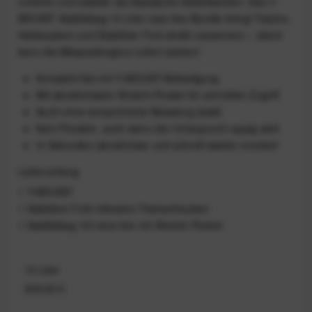
Leichter und stabiler als klassische Satteltaschen: Das Y-
MOUNT Saddlebag 10 Liter race-line Bundle bringt Tasche,
Haltesystem und Stabilizer Fork direkt zusammen – damit
kann die Bikepackingtour sofort starten!
Komplett-Set mit Y-MOUNT-Befestigung
Mit abnehmbarer Stretch-Pocket für schnellen Zugriff
Auch ohne komprimierte Beladung stabil
Kein Pendeln, auch wenn der Untergrund ruppig wird
In Sekunden abnehmbar und schnell wieder montiert
Lieferumfang
1 Y-MOUNT
1 Stabilizer Fork inklusive Titanschrauben
1 Saddlebag 10l race-line mit Stretch-Pocket
13 Liter
309,00 €