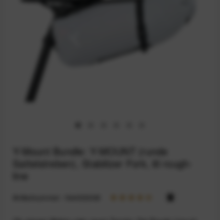
Y-Mount Bundle: Y-MOUNT (runde
Sattelstreben), Stabilizer Fork, 8l rough-
line
Artikelnummer:
164033308