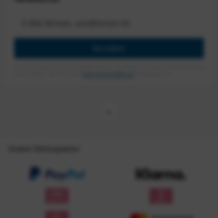
Anmelden
Mit dem Absenden des Formulars erlaube ich die Speicherung und Verarbeitung
meiner Daten, wie Sie in der
Datenschutzerklärung
beschrieben ist.
Unsere Zahlungsarten