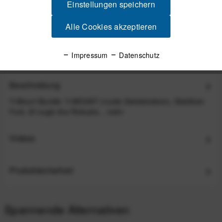
Einstellungen speichern
Y-MOUNT Gopro Mount Adaptor
Alle Cookies akzeptieren
29,00 €
*
Impressum
Datenschutz
Beschreibung
Y-Mount Bundle: Y-MOUNT (runde Sattelstreben), Stabilizer
Fork, 8l rough-line Robuste...
mehr
Videos
Produktsicherheit
Spannende Alternativen