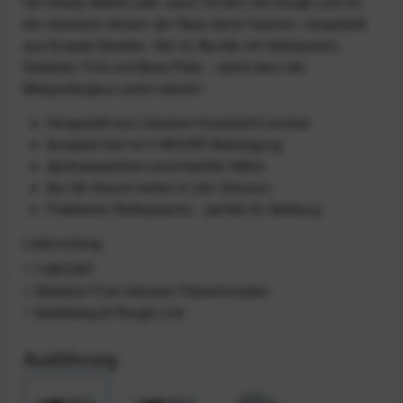
Ob mieses Wetter oder raues Terrain: Die Rough-Line ist
die robustere Version der Race-Serie-Taschen, hergestellt
aus Ecopak-Gewebe. Hier im Bundle mit Haltesystem,
Stabilizer Fork und Base-Plate – damit kann die
Bikepackingtour sofort starten!
Hergestellt aus robustem Kunststoff-Laminat
Komplett-Set mit Y-MOUNT-Befestigung
Spritzwasserfest verschweißte Nähte
Nur 89 Gramm bieten 8 Liter Volumen
Praktische Rolltoptasche - perfekt für Kleidung
Lieferumfang
1 Y-MOUNT
1 Stabilizer Fork inklusive Titanschrauben
1 Saddlebag 8l Rough-Line
Ausführung