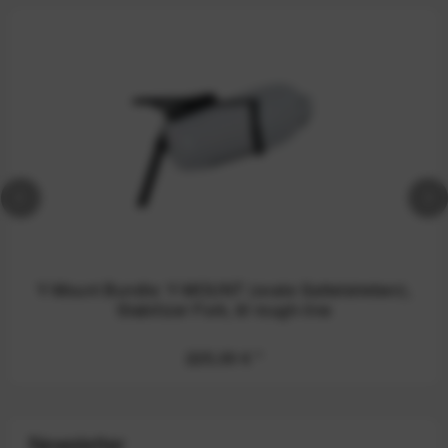
Y-Mount Bundle: Y-MOUNT (ovale Sattelstreben),
Stabilizer Fork, 8l rough-line
225,00 €
*
Newsletter