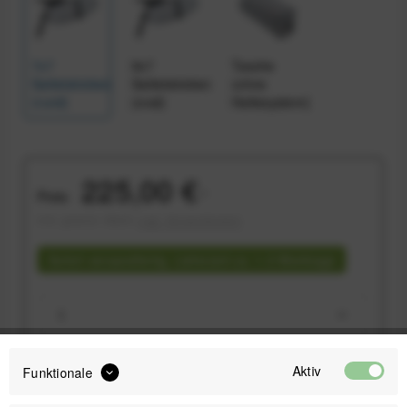
7x7
9x7
Tasche
Sattelstreben
Sattelstreben
(ohne
(rund)
(oval)
Haltesystem)
225,00 €
Preis:
*
inkl. gesetzl. MwSt.
zzgl. Versandkosten
Sofort versandfertig, Lieferzeit ca. 1-3 Werktage
Aktiv
Funktionale
IN DEN
WARENKORB