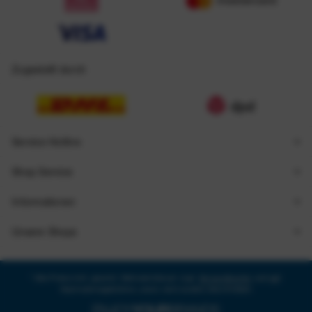
Zugestellt durch
Service Hotline
Shop Service
Informationen
Unsere Shops
* Alle Preise inkl. gesetzl. Mehrwertsteuer zzgl.
Versandkosten
und ggf.
Nachnahmegebühren, wenn nicht anders beschrieben