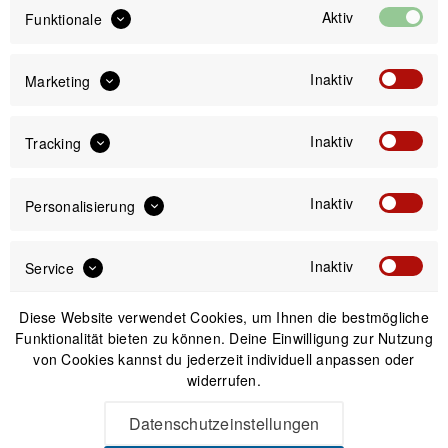
XS
S
M
Aktiv
Funktionale
2999,00 €
2999,00 €
2999,00 €
Inaktiv
Marketing
L
XL
2999,00 €
2999,00 €
Inaktiv
Tracking
Inaktiv
2.999,00 €
Personalisierung
Preis:
*
inkl. gesetzl. MwSt.
zzgl. Versandkosten
Inaktiv
Service
Bitte wähle zuerst
Größe
Diese Website verwendet Cookies, um Ihnen die bestmögliche
Funktionalität bieten zu können. Deine Einwilligung zur Nutzung
von Cookies kannst du jederzeit individuell anpassen oder
widerrufen.
Datenschutzeinstellungen
IN DEN
WARENKORB