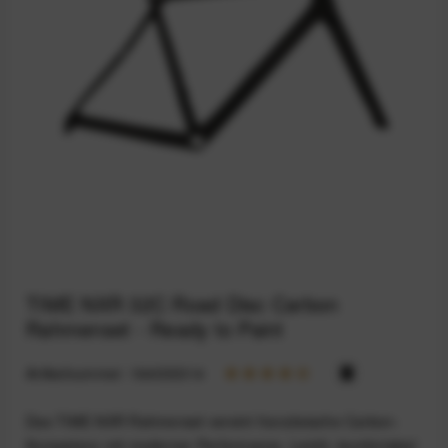
TIME NXR 32C Road Disc Carbon
Rahmenset - Ready to Paint
Artikelnummer:
164033314
Das TIME NXR Rahmenset vereint französische Carbon-
Kompetenz mit moderner Performance. Leicht, komfortabel