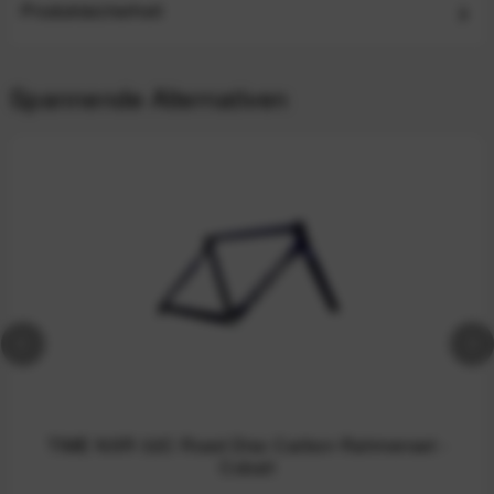
Produktsicherheit
Spannende Alternativen
TIME NXR 32C Road Disc Carbon Rahmenset -
Cobalt