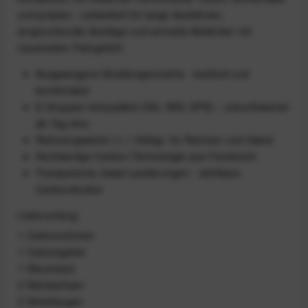
und präzise – entwickelt für lange Ausfahrten,
anspruchsvolle Anstiege und schnelle Abfahrten mit
maximalem Fahrgefühl.
Ausgewogene Straßengeometrie - kraftvoll und
komfortabel
E-Gruppen-kompatibel (Di2, AXS, EPS) – zukunftssicher
ab Tag eins
Rahmengewicht ( L ) 1850gr. für Rahmen und Gabel
Hochwertige Carbon-Technologie aus Frankreich
Transparente Jewel-Lackierungen - sichtbare
Carbonstruktur
Lieferumfang
1 Carbonrahmen
1 Carbongabel
1 Steuersatz
2 Steckachsen
2 Schaltaugen