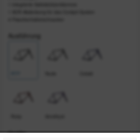
1 integrierte Sattelstützenklemme
1 ACR-Abdeckung für das Cockpit-System
4 Flaschenhalterschrauben
Ausführung
RTP
Nude
Cobalt
Ruby
Amethyst
Größe