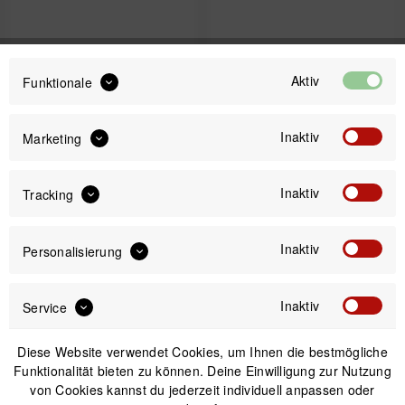
ORTLIEB Handlebar
Geosmina Bikepacking
Aktiv
Funktionale
Pack S wasserdichte
Lenkertasche Harness
Lenkertasche für
Roll Bag - 15 Liter
Schlafsäcke und
Inaktiv
Marketing
106,99 € *
68,50 € *
Isomatten - 9 Liter,
Schwarz
Inaktiv
Tracking
-24%
-25%
Inaktiv
Personalisierung
Inaktiv
Service
Diese Website verwendet Cookies, um Ihnen die bestmögliche
Funktionalität bieten zu können. Deine Einwilligung zur Nutzung
von Cookies kannst du jederzeit individuell anpassen oder