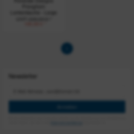
Revelate Designs
Pronghorn
Lenkertasche - Large
UVP:
269,99 € *
199,99 € *
1
Newsletter
Anmelden
Mit dem Absenden des Formulars erlaube ich die Speicherung und Verarbeitung
meiner Daten, wie Sie in der
Datenschutzerklärung
beschrieben ist.