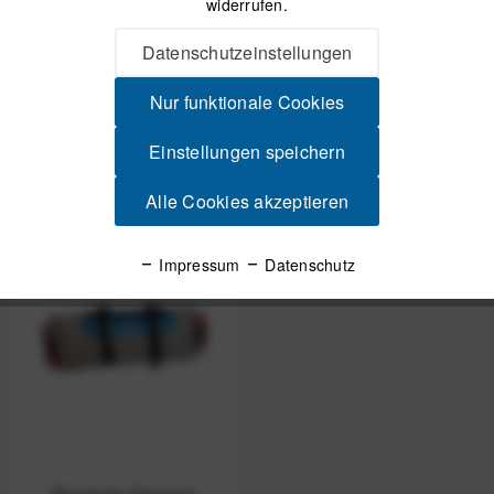
widerrufen.
Revelate Designs
Revelate Designs
Datenschutzeinstellungen
Pronghorn
Pronghorn
Lenkertasche - Small
Lenkertasche - Medium
Nur funktionale Cookies
UVP:
249,99 € *
UVP:
259,99 € *
189,99 € *
194,99 € *
Einstellungen speichern
Alle Cookies akzeptieren
-26%
Impressum
Datenschutz