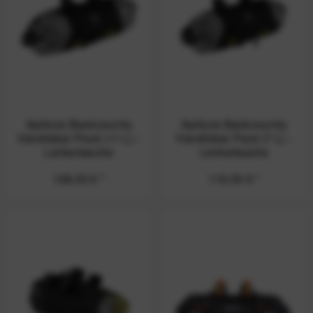
Apidura Backcountry
Apidura Backcountry
Handlebar Pack (11 L) -
Handlebar Pack (7 L) -
Lenkertasche
Lenkertasche
128,00 € *
116,00 € *