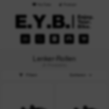
YouTube
Podcast
Lenker-Rollen
(9 Produkte)
Filtern
Sortieren