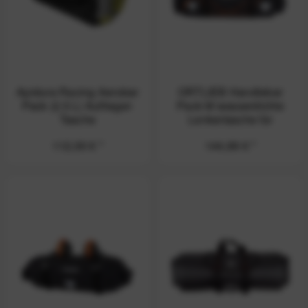
Apidura Racing Aerobar
ORTLIEB Handlebar
Pack (2.5 L) Auflieger-
Pack M wasserdichte
Tasche
Lenkertasche für
Schlafsäcke und
112,00 € *
144,99 € *
Isomatten - 15 Liter,
Schwarz