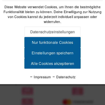
Diese Website verwendet Cookies, um Ihnen die bestmögliche
Funktionalität bieten zu können. Deine Einwilligung zur Nutzung
von Cookies kannst du jederzeit individuell anpassen oder
Anmelden
widerrufen.
Mit dem Absenden des Formulars erlaube ich die Speicherung und Verarbeitung
Datenschutzeinstellungen
meiner Daten, wie Sie in der
Datenschutzerklärung
beschrieben ist.
Nur funktionale Cookies
Einstellungen speichern
Alle Cookies akzeptieren
Unsere Zahlungsarten
Impressum
Datenschutz