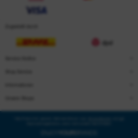
Zugestellt durch
Service Hotline
Shop Service
Informationen
Unsere Shops
* Alle Preise inkl. gesetzl. Mehrwertsteuer zzgl.
Versandkosten
und ggf.
Nachnahmegebühren, wenn nicht anders beschrieben