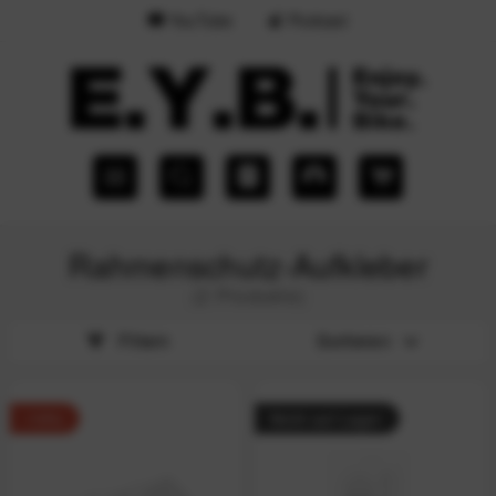
YouTube
Podcast
Rahmenschutz-Aufkleber
(2 Produkte)
Filtern
Sortieren
-10%
Nicht auf Lager