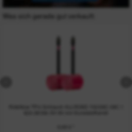
Was sich gerade gut verkauft:
RideNow TPU-Schlauch ALLROAD 700/28C-38C //
622-28/38c SV 65 mm Kunststoffventil
9,99 €
*