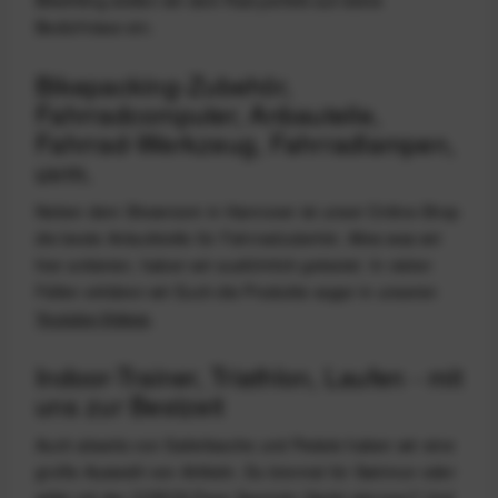
Bikefitting stellen wir dein Rad perfekt auf deine
Bedürfnisse ein.
Bikepacking-Zubehör,
Fahrradcomputer, Anbauteile,
Fahrrad-Werkzeug, Fahrradlampen,
uvm.
Neben dem Showroom in Hannover ist unser Online-Shop
die beste Anlaufstelle für Fahrradzubehör. Alles was wir
hier anbieten, haben wir ausführlich getestet. In vielen
Fällen erklären wir Euch die Produkte sogar in unseren
Youtube-Videos
.
Indoor-Trainer, Triathlon, Laufen - mit
uns zur Bestzeit
Auch abseits von Satteltasche und Pedale haben wir eine
große Auswahl von Artikeln. Du brennst für Swimrun oder