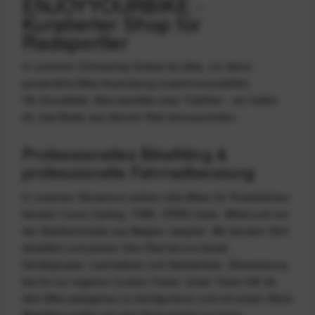
ENJOYYOURBIKE -
Kuratierter Shop für
Radsportler
In unserem Onlineshop findest du alles, um deine
persönliche Bike-Ausrüstung zusammenzustellen.
Ob Gravelbike, Mountainbike oder Triathlon - wir helfen
dir, das Beste aus deinem Rad herauszuholen.
Professionelles Bikefitting &
professionelle Fahrradberatung
In unserem Showroom stehen tolle Bikes für Probefahrten
bereeit: Curve Cycling, TIME, OPEN Cycle, Allied und von
der Stahlschmiede aus Belgien Jaegher. Wir beraten Dich
detailliert und planen Dein Rad bis ins Detail:
Schaltgruppe, Laufradsatz und Sattelstütze, Übersetzung
bis hin zur eigenen Custom Farbe. Unser Team hilft dir,
dein Bike passgenau zu konfigurieren und mit einem Retül