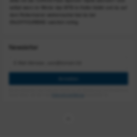
willst mit der COROS Pace Sportuhr Gipfel stürmen? Und
selbst wenn im Winter das MTB im Keller bleibt und du auf
dem Rollentrainer weitermachst bist du bei
ENJOYYOURBIKE natürlich richtig.
Newsletter
Anmelden
Mit dem Absenden des Formulars erlaube ich die Speicherung und Verarbeitung
meiner Daten, wie Sie in der
Datenschutzerklärung
beschrieben ist.