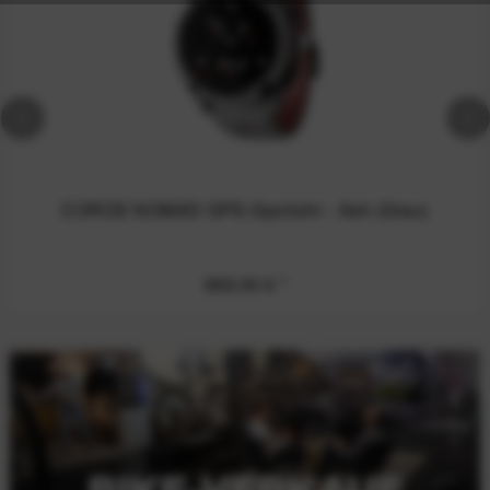
COROS NOMAD GPS-Sportuhr - Ash (Grau)
369,00 €
*