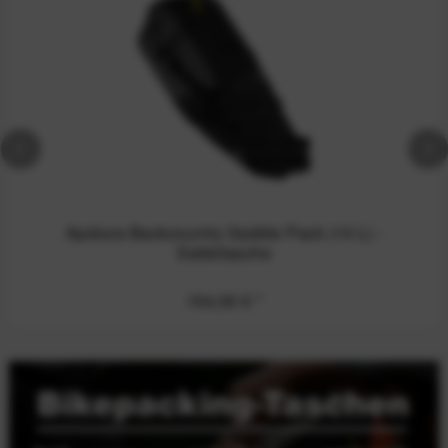
Apidura Backcountry Saddle Pack (10 L) -
Satteltasche
154,00 €
*