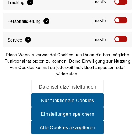
Inaktiv
Tracking
Passendes Zubehör
Inaktiv
Personalisierung
Inaktiv
Service
Diese Website verwendet Cookies, um Ihnen die bestmögliche
Funktionalität bieten zu können. Deine Einwilligung zur Nutzung
von Cookies kannst du jederzeit individuell anpassen oder
widerrufen.
Datenschutzeinstellungen
Nur funktionale Cookies
Einstellungen speichern
CYCLITE Hydration Bladder / 01 (2 Liter)
Alle Cookies akzeptieren