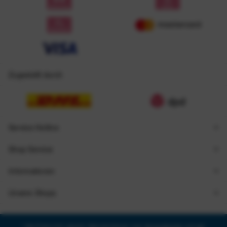
Zugestellt durch
Service Hotline
Shop Service
Informationen
Unsere Shops
* Alle Preise inkl. gesetzl. Mehrwertsteuer zzgl.
Versandkosten
und ggf.