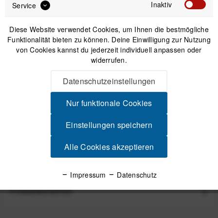
Inaktiv
Service
Diese Website verwendet Cookies, um Ihnen die bestmögliche
Funktionalität bieten zu können. Deine Einwilligung zur Nutzung
von Cookies kannst du jederzeit individuell anpassen oder
widerrufen.
CYCLITE Wallet / 02 Geldbeutel schwarz (2026)
Datenschutzeinstellungen
Nur funktionale Cookies
39,90 €
*
Einstellungen speichern
Beschreibung
Alle Cookies akzeptieren
Deine kompakte Organisationslösung für unterwegs Die
CYCLITE Pouch /02 ist mehr als nur eine...
mehr
Impressum
Datenschutz
Produktsicherheit