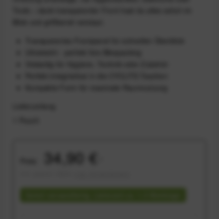
Tools – dank transparenter Front hast du alles sofort im
Blick und griffbereit verstaut.
Transparentes Frontpanel für schnellen Überblick
Ultraleicht - perfekt fürs Bikepacking
Vielseitig für Hygiene, Technik oder Zubehör
Perfekt integrierbar in die CYCLITE-Taschen
Kompakte Form für maximale Raumnutzung
Lieferumfang
1 Pouch
34,90 €
Preis:
*
inkl. gesetzl. MwSt.
zzgl. Versandkosten
Sofort versandfertig, Lieferzeit ca. 1-3 Werktage