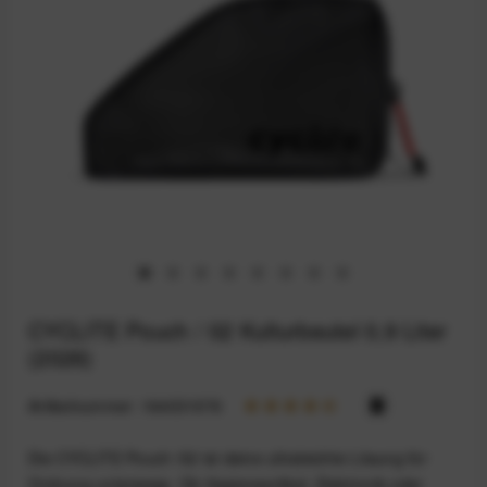
CYCLITE Pouch / 02 Kulturbeutel 0,9 Liter
(2026)
Artikelnummer:
164031976
Die CYCLITE Pouch /02 ist deine ultraleichte Lösung für
Ordnung unterwegs. Ob Hygieneartikel, Elektronik oder