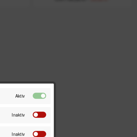
Aktiv
Inaktiv
Inaktiv