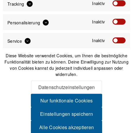
Inaktiv
Tracking
Inaktiv
Personalisierung
ASS MAGIC Anti-
ASS MAGIC Anti-
Scheuer-Stick Anti
Scheuer-Stick MINI Anti
Chafe Balm 60 g
Chafe Balm 13 g
Inaktiv
Service
16,99 € *
7,99 € *
Diese Website verwendet Cookies, um Ihnen die bestmögliche
Funktionalität bieten zu können. Deine Einwilligung zur Nutzung
von Cookies kannst du jederzeit individuell anpassen oder
widerrufen.
Datenschutzeinstellungen
Nur funktionale Cookies
Einstellungen speichern
Alle Cookies akzeptieren