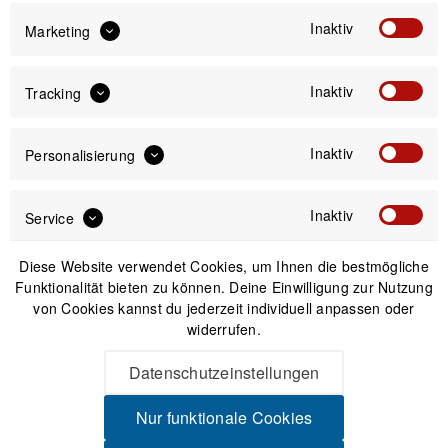
Newsletter
Inaktiv
Marketing
Inaktiv
Tracking
Anmelden
Inaktiv
Mit dem Absenden des Formulars erlaube ich die Speicherung und Verarbeitung
Personalisierung
meiner Daten, wie Sie in der
Datenschutzerklärung
beschrieben ist.
Inaktiv
Service
Diese Website verwendet Cookies, um Ihnen die bestmögliche
Funktionalität bieten zu können. Deine Einwilligung zur Nutzung
von Cookies kannst du jederzeit individuell anpassen oder
Unsere Zahlungsarten
widerrufen.
Datenschutzeinstellungen
Nur funktionale Cookies