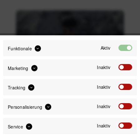
Aktiv
Funktionale
Inaktiv
Marketing
Inaktiv
Tracking
Lenkertaschen
Inaktiv
Personalisierung
Perfekter sitz, ultraleicht und robust.
100% Wetterfest.
Inaktiv
Service