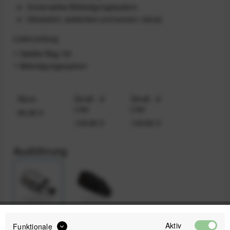
Universelles Befestigungssystem
Ultraleicht, wetterfest und extrem robust
Lieferumfang
1 Saddle Bag /02
1 Befestigungssystem
Nano
Small - 6
Small - 6
Liter
Liter
69,90 €
149,90 €
149,90 €
Ausführung
Light Grey
Black
Aktiv
Funktionale