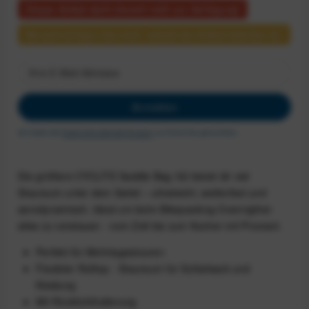
Dieser Artikel steht derzeit nicht zur Verfügung!
Benachrichtigen Sie mich, sobald der Artikel lieferbar ist.
Anmelden
Ich habe die
Datenschutzbestimmungen
zur Kenntnis genommen.
Die größere CYCLITE Saddle Bag /02 bietet dir viel
Stauraum unter dem Sattel – ultraleicht, wetterfest und
aerodynamisch. Ideal um beim Bikepacking-Overnighter
alles zu verstauen - vom Zelt bis zum Kocher mit Proviant.
Perfekt für Mehrtagestouren
Flexibler Rolltop - Stauraum für Schlafsack und
Kleidung
Mit Rücklichthalterung