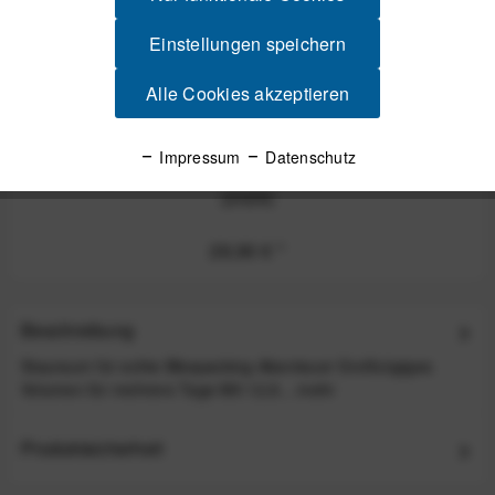
Einstellungen speichern
Alle Cookies akzeptieren
Impressum
Datenschutz
CYCLITE Radar Mount / 02 für Garmin und Wahoo
(2026)
29,90 €
*
Beschreibung
Stauraum für echte Bikepacking-Abenteuer Großzügiges
Volumen für mehrere Tage Mit 12,9...
mehr
Produktsicherheit