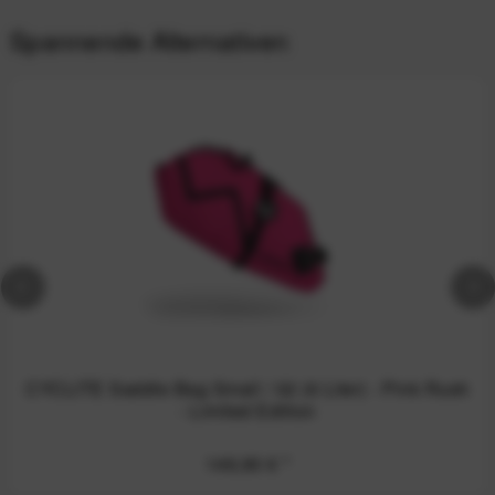
Spannende Alternativen
CYCLITE Saddle Bag Small / 02 (6 Liter) - Pink Rush
- Limited Edition
149,90 €
*