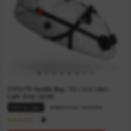
CYCLITE Saddle Bag / 02 (12,9 Liter) -
Light Grey (2026)
Nicht auf Lager
Artikelnummer:
164031948