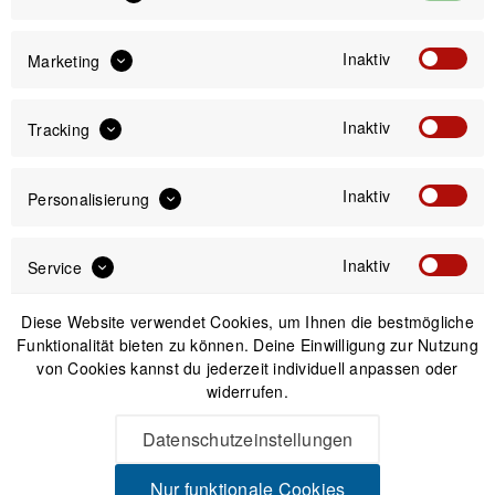
179,90 €
Inaktiv
Marketing
Preis:
*
inkl. gesetzl. MwSt.
zzgl. Versandkosten
Inaktiv
Tracking
Versand am gleichen Tag bei Bestellungen bis 14 Uhr
Inaktiv
Personalisierung
Sicherer Kauf auf Rechnung
30 Tage Widerrufsrecht
Inaktiv
Service
Passendes Zubehör
Diese Website verwendet Cookies, um Ihnen die bestmögliche
Funktionalität bieten zu können. Deine Einwilligung zur Nutzung
von Cookies kannst du jederzeit individuell anpassen oder
widerrufen.
Datenschutzeinstellungen
Nur funktionale Cookies