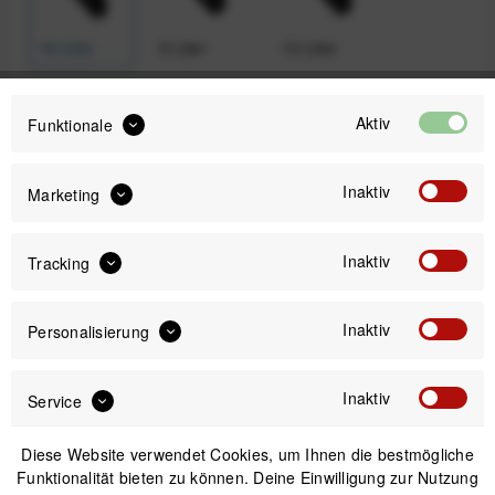
16 Liter
9 Liter
13 Liter
Aktiv
Funktionale
195,00 €
Preis:
*
Inaktiv
inkl. gesetzl. MwSt.
zzgl. Versandkosten
Marketing
Sofort versandfertig, Lieferzeit ca. 1-3 Werktage
Inaktiv
Tracking
Inaktiv
Personalisierung
IN DEN
WARENKORB
Inaktiv
Service
Diese Website verwendet Cookies, um Ihnen die bestmögliche
Versand am gleichen Tag bei Bestellungen bis 14 Uhr
Funktionalität bieten zu können. Deine Einwilligung zur Nutzung
Sicherer Kauf auf Rechnung