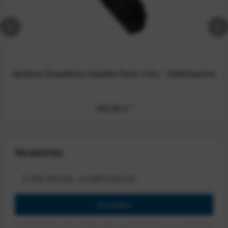
Apidura Expedition Saddle Pack (13L) - Satteltasche
186,00 €
*
Newsletter
Anmelden
Mit dem Absenden des Formulars erlaube ich die Speicherung und Verarbeitung