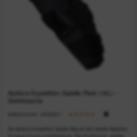
Apidura Expedition Saddle Pack (16L) -
Satteltasche
Artikelnummer:
164033011
Die Apidura Expedition Saddle Bag ist dein idealer Begleiter
für lange Touren und Abenteuer. Mit viel Volumen, stabiler