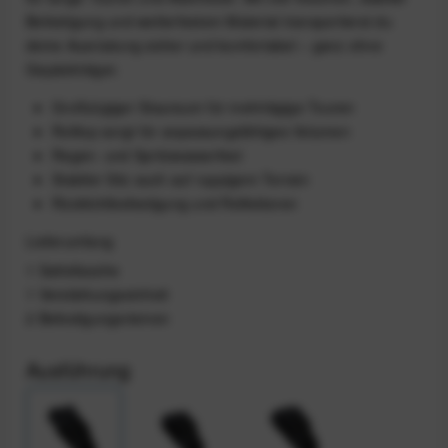
Befestigung und wetterfestem Material transportierst du
deine Ausrüstung sicher und komfortabel – ganz ohne
Gepäckträger.
Großzügiger Stauraum für mehrtägige Touren
Rolltop sorgt für anpassungsfähiges Volumen
Regen- und Spritzwasserfest
Stabiler Sitz auch auf ruppigem Terrain
Rücklichtbefestigung und Reflektoren
Lieferumfang
1 Satteltasche
1 Verstärkungseinheit
2 Befestigungsriemen
Ausführung