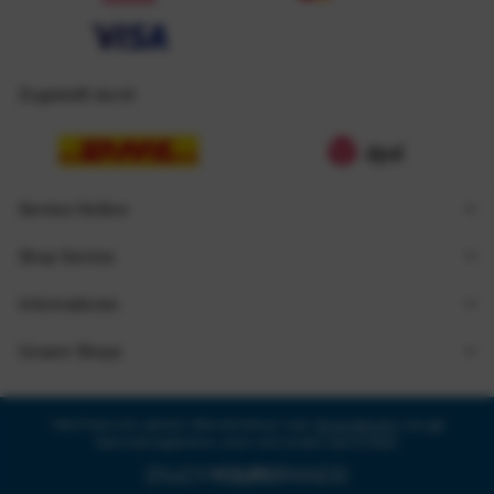
Zugestellt durch
Service Hotline
Shop Service
Informationen
Unsere Shops
* Alle Preise inkl. gesetzl. Mehrwertsteuer zzgl.
Versandkosten
und ggf.
Nachnahmegebühren, wenn nicht anders beschrieben