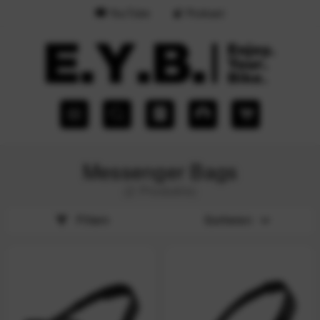
YouTube
Podcast
Messenger Bags
(2 Produkte)
Filtern
Sortieren