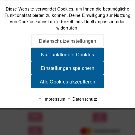
Diese Website verwendet Cookies, um Ihnen die bestmögliche
Funktionalität bieten zu können. Deine Einwilligung zur Nutzung
von Cookies kannst du jederzeit individuell anpassen oder
Anmelden
widerrufen.
Mit dem Absenden des Formulars erlaube ich die Speicherung und Verarbeitung
Datenschutzeinstellungen
meiner Daten, wie Sie in der
Datenschutzerklärung
beschrieben ist.
Nur funktionale Cookies
Einstellungen speichern
Alle Cookies akzeptieren
Unsere Zahlungsarten
Impressum
Datenschutz