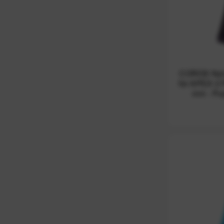
COROS Nyl
für APEX 2 
mm - Purp