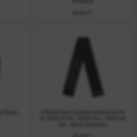
Armband
89,99 € *
r Band -
COROS Nylon-Ersatzarmband 22 mm
für APEX 2 Pro / APEX Pro / APEX 46
mm - Black (Schwarz)
29,99 € *