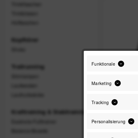
Trinkflaschen
Trinkblasen
Hüfttaschen
Kopfhörer
Shokz
Funktionale
Trailrunning
Stirnlampen
Marketing
Laufwesten
COROS Nyl
für APEX 2
Laufrucksäcke
Tracking
Krafttraining & Stabitraining
Eastnole-Fußtrainer
Personalisierung
Balance-Boards