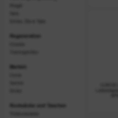
Riegel
Gels
Drinks, Öle & Tabs
Regeneration
Cremes
Trainingshilfen
Marken
Coros
Garmin
COROS 
Ladeadapte
Shokz
AP
Rucksäcke und Taschen
Trinkrucksäcke