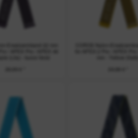
on-Ersatzarmband 22 mm
COROS Nylon-Ersatzarmb
Pro / APEX Pro / APEX 46
für APEX 2 Pro / APEX Pro
le (Lila) - kurze Versi
mm - Yellow (Gelb
29,99 € *
29,99 € *