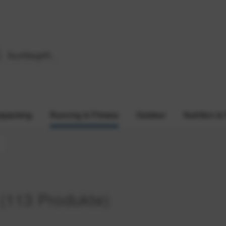
epacking
Running & Fitness
Outdoor
Nutrition &
(113 Produkte)