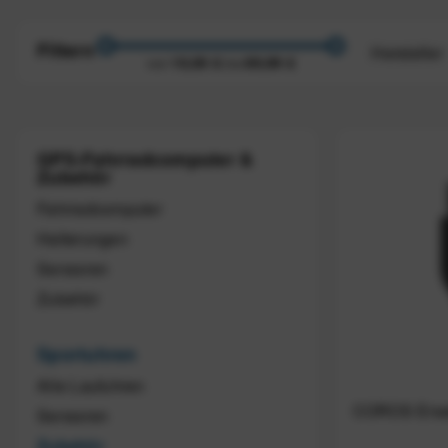
Filtern
Hersteller
10,00 €
89,99 €
von
bis
COROS
Garmin
Y-Moun
GPS-Fahrradcomputer &
Zubehör
Fahrradcomputer
Halterungen
Sensoren
Zubehör
Sportuhren
Alle Laufuhren
COROS Ersa
Sensoren
Zubehör