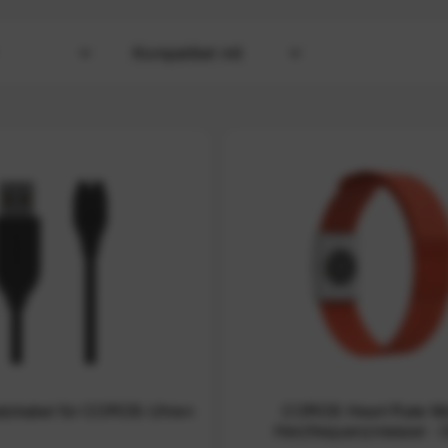
Kompatibel mit
APEX 2
APEX 2 Pro
t
APEX 4 42 mm
APEX 4 46 mm
APEX 42 mm
APEX 46 mm
APEX Pro
DURA
NOMAD
PACE 2
PACE 3
PACE 4
tzkabel für COROS-Uhren
COROS Heart Rate Mo
PACE Pro
Herzfrequenzmesser - 
Pod 2