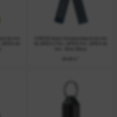
and 22 mm
COROS Nylon-Ersatzarmband 22 mm
 / APEX 46
für APEX 2 Pro / APEX Pro / APEX 46
)
mm - Blue (Blau)
29,99 € *