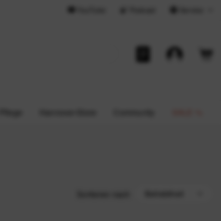
YouTube
Podcast
Service
 Pflege
Hannover-Store
Community
SALE %
Sortieren nach