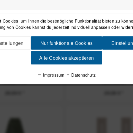
 Cookies, um Ihnen die bestmögliche Funktionalität bieten zu können
ng von Cookies kannst du jederzeit individuell anpassen oder wider
stellungen
Nur funktionale Cookies
Einstellu
Alle Cookies akzeptieren
on-Ersatzarmband 20 mm
COROS Nylon-Ersatzarmb
Impressum
Datenschutz
 / PACE 2 / APEX 42 mm -
für PACE Pro / PACE 4 / PAC
Dusty Pink
(Schwarz)
29,99 € *
29,99 € *