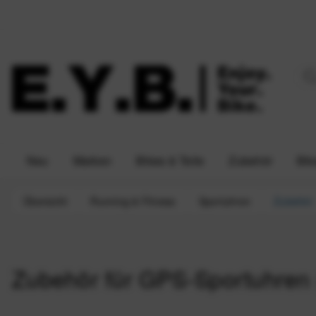
Neu
Marken
Bikes & Teile
Zubehör
Bik
Übersicht
Running & Fitness
Sportuhren
Zubehör
Zubehör für GPS-Sportuhren