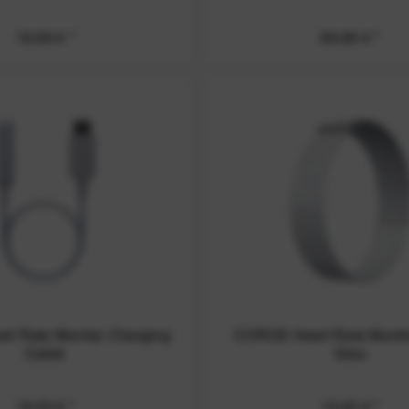
VERTIX 1
19,99 € *
89,99 € *
VERTIX 2
VERTIX 2/2S
VERTIX 2S
t Rate Monitor Charging
COROS Heart Rate Monito
Cable
Grau
15,00 € *
15,00 € *