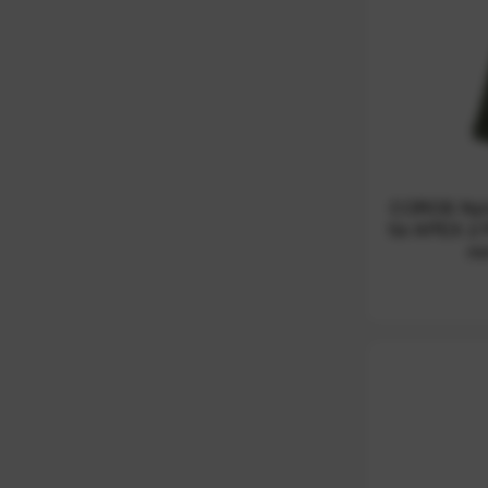
COROS Nyl
für APEX 2 
mm