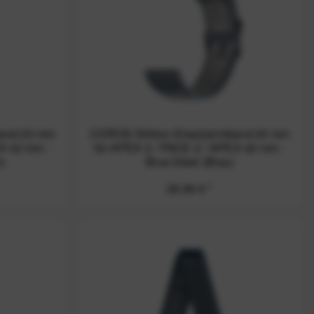
band 20 mm
COROS Silikon-Ersatzarmband 20 mm
EX 42 mm -
für APEX 2 / PACE 2 / APEX 42 mm -
)
Blue Steel (Blau)
29,99 € *