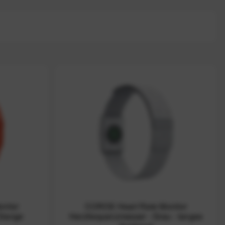
nitor
COROS Heart Rate Monitor
Orange
Herzfrequenzmesser - Grau - langes