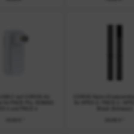
USB-C auf COROS A2
COROS Nylon-Ersatzarmb
r für PACE Pro, NOMAD,
für APEX 2 / PACE 2 / AP
EX 4 und PACE 4
Black (Schwarz)
19,99 € *
29,99 € *