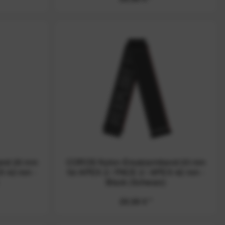
and 20 mm
COROS Nylon-Ersatzarmband 20 mm
EX 42 mm -
für APEX 2 / PACE 2 / APEX 42 mm -
Black (Schwarz)
29,99 € *