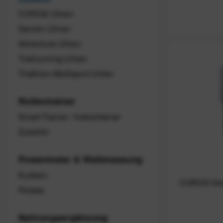
COROS-Uhren
Garmin-Uhren
Adventure-Uhren
Trailrunning-Uhren
Triathlon-Multisport-Uhren
Rollentrainer
Smart-Trainer / Indoortrainer
Zubehör
Powermeter & Wattmessung
Kurbeln
COROS Hear
Pedale
Nahrungsergänzung