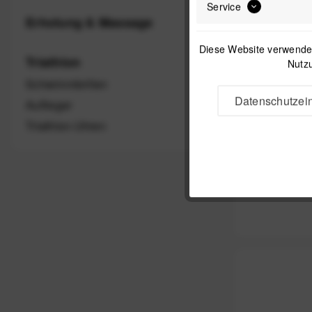
Service
Erholung & Massage
Diese Website verwendet
Triathlon
Nutzu
Schwimmbrillen
Datenschutzein
Auflieger
Triathlon-Uhren
COROS Nyl
für APEX 2