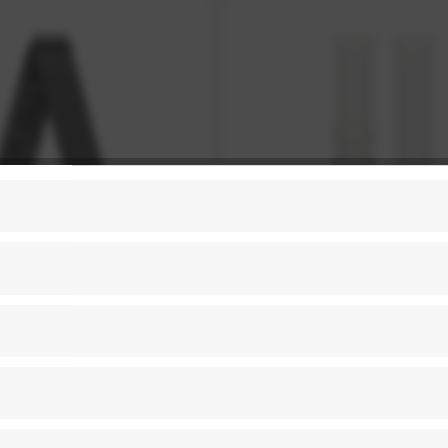
on-Ersatzarmband 20 mm
COROS Silikon-Ersatzarm
 / PACE 2 / APEX 42 mm -
für PACE 4 / PACE 3 / PA
Grey (Grau)
White (Weiß)
29,99 € *
29,99 € *