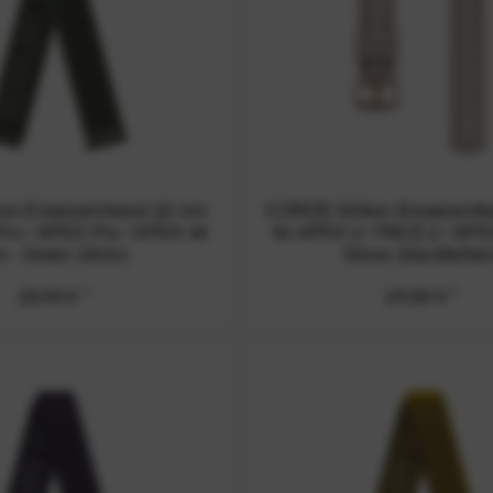
on-Ersatzarmband 22 mm
COROS Silikon-Ersatzarm
Pro / APEX Pro / APEX 46
für APEX 2 / PACE 2 / AP
 - Green (Grün)
Stone (Sandfarben
29,99 € *
29,99 € *