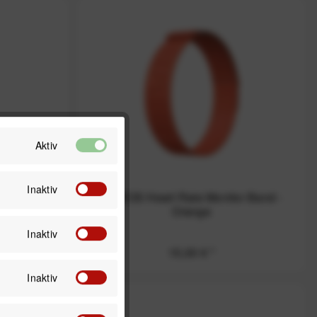
Aktiv
Inaktiv
band 22 mm
COROS Heart Rate Monitor Band -
CE Pro -
Orange
Inaktiv
15,00 € *
Inaktiv