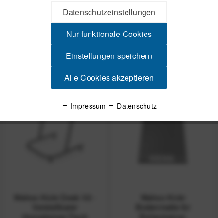
Wahoo Kickr Headwind
ELITE Ventilator Aria
Ventilator
Interaktiv
Datenschutzeinstellungen
Windmaschine für
Smarttrainer
UVP:
279,99 € *
UVP:
289,00 € *
Nur funktionale Cookies
269,00 € *
244,99 € *
Einstellungen speichern
Alle Cookies akzeptieren
-30%
-13%
Nicht auf Lager
Nicht auf Lager
Impressum
Datenschutz
Wahoo Kickr Desk V2 -
Wahoo Kickr
Verstellbarer
Bodenmatte für
Hometrainer-Tisch
Rollentrainer,