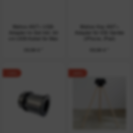
Wahoo ANT+ USB-
Wahoo Key ANT+
Adapter im Set inkl. 90
Adapter für iOS Geräte
cm USB-Kabel für Mac
(iPhone, iPad)
& PC
39,99 € *
59,99 € *
-14%
-44%