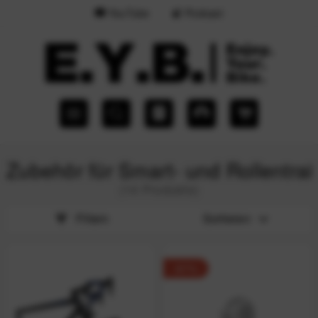
YouTube
Podcast
Zubehör für Smart- und Rollentrai
(14 Produkte)
Filtern
Sortieren
-87%