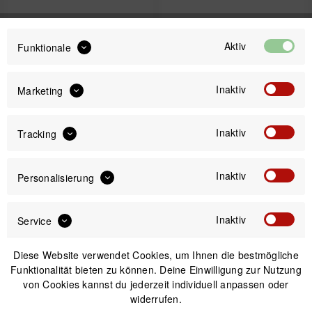
Wahoo Campagnolo
Tons iPad Stand Natural
Freilaufkörper für Kickr
Oak + Smartphone
Aktiv
Funktionale
und Kickr CORE
Holder - Tabletständer
mit Smartphonehalter
UVP:
64,99 € *
UVP:
215,00 € *
55,99 € *
120,00 € *
Inaktiv
Marketing
Inaktiv
Tracking
-4%
-15%
Nicht auf Lager
Nicht auf Lager
Inaktiv
Personalisierung
Inaktiv
Service
Diese Website verwendet Cookies, um Ihnen die bestmögliche
Funktionalität bieten zu können. Deine Einwilligung zur Nutzung
von Cookies kannst du jederzeit individuell anpassen oder
widerrufen.