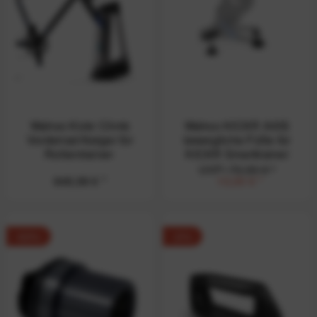
Wahoo Kickr Climb
Wahoo KICKR AXIS
Vorderrad-Neiger für
bewegliche Füße für
Rollentrainer-
KICKR Smarttrainer
Bergsimulation
UVP:
79,99 € *
649,99 € *
10,00 € *
-62%
-2%