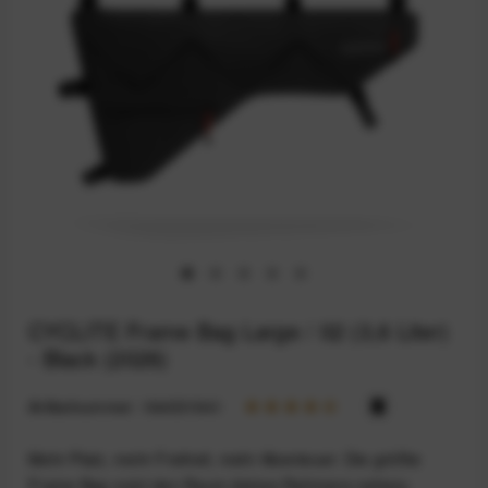
CYCLITE Frame Bag Large / 02 (3,6 Liter)
- Black (2026)
Artikelnummer:
164031941
Mehr Platz, mehr Freiheit, mehr Abenteuer: Die größte
Frame Bag nutzt den Raum deines Rahmens nahezu