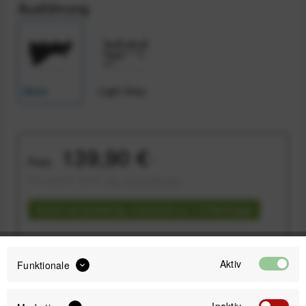
Ausführung
Black
Light Grey
139,90 €
Preis:
*
inkl. gesetzl. MwSt.
zzgl. Versandkosten
Sofort versandfertig, Lieferzeit ca. 1-3 Werktage
Aktiv
Funktionale
IN DEN
WARENKORB
Inaktiv