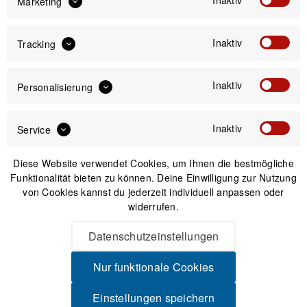
Marketing
Inaktiv
Tracking
Versand am gleichen Tag bei Bestellungen bis 14 Uhr
Sicherer Kauf auf Rechnung
30 Tage Widerrufsrecht
Inaktiv
Personalisierung
Passendes Zubehör
Inaktiv
Service
Diese Website verwendet Cookies, um Ihnen die bestmögliche
Funktionalität bieten zu können. Deine Einwilligung zur Nutzung
von Cookies kannst du jederzeit individuell anpassen oder
widerrufen.
Datenschutzeinstellungen
Nur funktionale Cookies
Einstellungen speichern