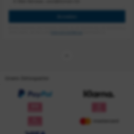
Anmelden
Mit dem Absenden des Formulars erlaube ich die Speicherung und Verarbeitung
meiner Daten, wie Sie in der
Datenschutzerklärung
beschrieben ist.
Unsere Zahlungsarten