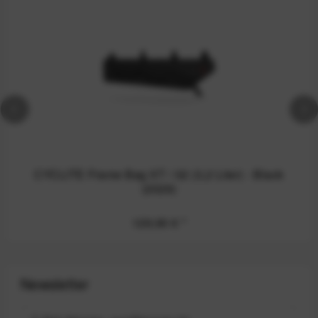
CYCLITE Frame Bag XT / 02 (3,2 Liter) - Black
(2026)
129,90 €
*
Newsletter