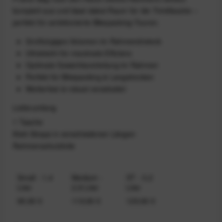
komplett aus und lässt dabei Raum für die Trinkflasche –
perfekt für ambitionierte Bikepacking-Touren.
Großzügiges Volumen im Rahmendreieck
Ultraleicht für maximale Effizienz
Optimale Gewichtsverteilung im Rahmen
Perfekt für Bikepacking & Langstrecken
Wetterfest & robust verarbeitet
Lieferumfang
1 Tasche
Klett‑Straps in verschiedenen Längen
Rahmenschutzfolie
Small - 1,4
Medium -
XT - 3,2
Liter
2,8 Liter
Liter
99,90 €
119,90 €
129,90 €