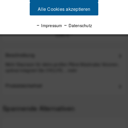
Alle Cookies akzeptieren
CYCLITE Zipper Puller 3er-Set - Black
Impressum
Datenschutz
3,90 €
*
Beschreibung
Mehr Stauraum für deine großen Pläne Maximales Volumen,
optimal integriert Die CYCLITE...
mehr
Produktsicherheit
Spannende Alternativen