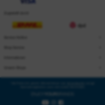
Zugestellt durch
Service Hotline
Shop Service
Informationen
Unsere Shops
* Alle Preise inkl. gesetzl. Mehrwertsteuer zzgl.
Versandkosten
und ggf.
Nachnahmegebühren, wenn nicht anders beschrieben