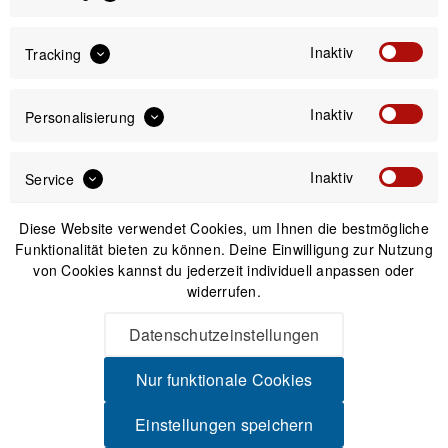
Versand am gleichen Tag bei Bestellungen bis 14 Uhr
Inaktiv
Tracking
Sicherer Kauf auf Rechnung
30 Tage Widerrufsrecht
Inaktiv
Personalisierung
Passendes Zubehör
Inaktiv
Service
Diese Website verwendet Cookies, um Ihnen die bestmögliche
Funktionalität bieten zu können. Deine Einwilligung zur Nutzung
von Cookies kannst du jederzeit individuell anpassen oder
widerrufen.
Datenschutzeinstellungen
Nur funktionale Cookies
Einstellungen speichern