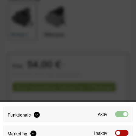
Schwarz
Silbergrau
54,00 €
Preis:
*
inkl. gesetzl. MwSt.
zzgl. Versandkosten
Sofort versandfertig, Lieferzeit ca. 1-3 Werktage
Aktiv
Funktionale
IN DEN
WARENKORB
Inaktiv
Marketing