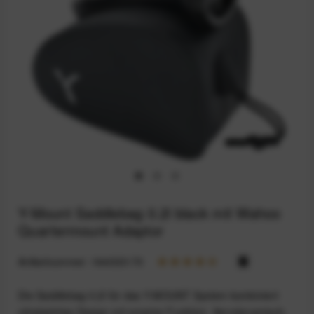
Y-Mount Saddlebag 0.2l black mit Wahoo
Quartermount Adaptor
Artikelnummer:
164033170
Die Saddlebag 0.2l für das Y-MOUNT System kombiniert
ultraleichtes Design mit smarter Funktion. Aerodynamisch,