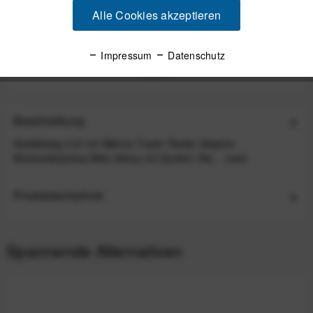
Alle Cookies akzeptieren
Y-MOUNT Saddle Rail Mounting System Adapter -
für ovale Sattelstreben
Impressum
Datenschutz
119,00 €
*
Beschreibung
Saddlebag 0.2l mit Wahoo Trackr Radar Adaptor
Minimalistisches Bike-Setup mit System Die...
mehr
Produktsicherheit
Spannende Alternativen