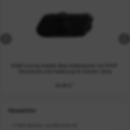
KOM Cycling Saddle Bag Satteltasche mit ATOP-
Verschluss und Halterung für Garmin Varia
44,99 €
*
Newsletter