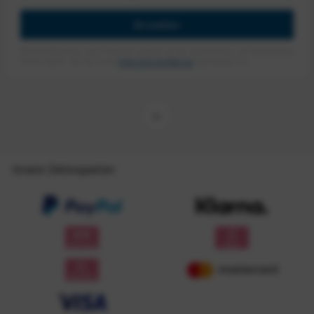
Anmelden
Mit dem Absenden des Formulars erlaube ich die Speicherung und Verarbeitung
meiner Daten, wie Sie in der
Datenschutzerklärung
beschrieben ist.
Unsere Zahlungsarten