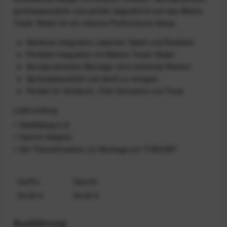
spritzwasserdicht und perfekt abgestimmt auf das Wahoo
Trackr Radar für ein cleanes Performance-Setup.
Nahtlose Integration zwischen Sattel und Rücklicht
Perfekte Integration mit Wahoo Trackr Radar
Aerodynamische Montage ohne störende Riemen
Spritzwasserdicht und leicht zu reinigen
Perfekt für Schlauch, CO2 Kartusche und Tools
Lieferumfang
1 Saddlebag 0.2l
1 Garmin Adaptor
1 Set Titanschrauben zur Montage am Y-MOUNT
GoPro
Garmin
54,00 €
54,00 €
Ausführung