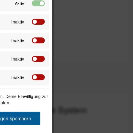
Aktiv
Inaktiv
Inaktiv
Inaktiv
Inaktiv
. Deine Einwilligung zur
rufen.
pe 85cc EnCase System
ngen speichern