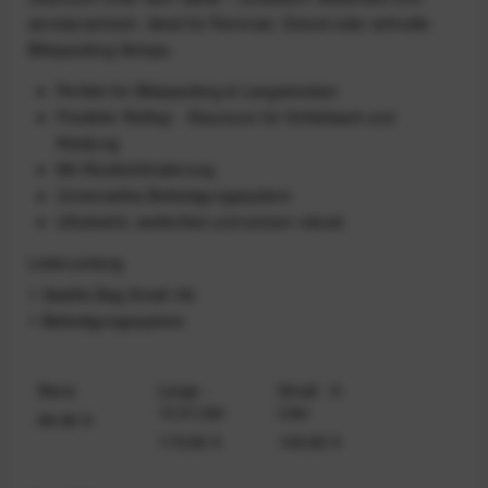
aerodynamisch. Ideal für Rennrad, Gravel oder schnelle
Bikepacking-Setups.
Perfekt für Bikepacking & Langstrecken
Flexibler Rolltop - Stauraum für Schlafsack und
Kleidung
Mit Rücklichthalterung
Universelles Befestigungssystem
Ultraleicht, wetterfest und extrem robust
Lieferumfang
1 Saddle Bag Small /02
1 Befestigungssystem
Nano
Large -
Small - 6
12,9 Liter
Liter
69,90 €
179,90 €
149,90 €