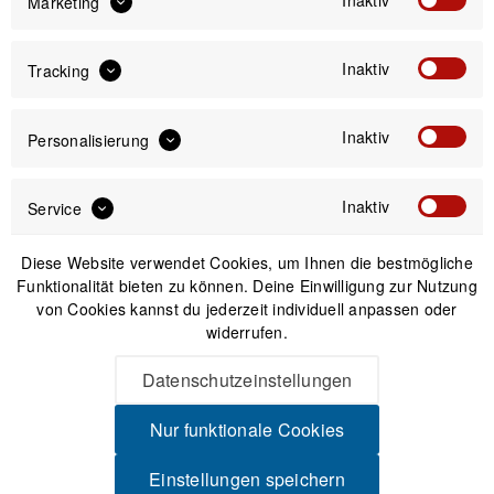
Marketing
Inaktiv
Tracking
Versand am gleichen Tag bei Bestellungen bis 14 Uhr
Sicherer Kauf auf Rechnung
30 Tage Widerrufsrecht
Inaktiv
Personalisierung
Passendes Zubehör
Inaktiv
Service
Diese Website verwendet Cookies, um Ihnen die bestmögliche
Funktionalität bieten zu können. Deine Einwilligung zur Nutzung
von Cookies kannst du jederzeit individuell anpassen oder
widerrufen.
Datenschutzeinstellungen
Nur funktionale Cookies
Einstellungen speichern