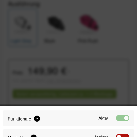
Ausführung
Light Grey
Black
Pink Rush
149,90 €
Preis:
*
inkl. gesetzl. MwSt.
zzgl. Versandkosten
Sofort versandfertig, Lieferzeit ca. 1-3 Werktage
Aktiv
Funktionale
IN DEN
WARENKORB
Inaktiv