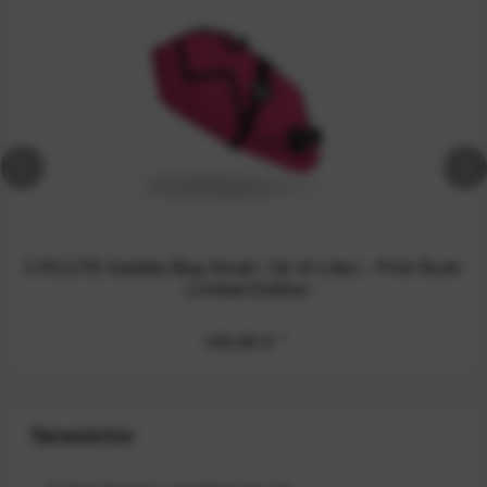
CYCLITE Saddle Bag Small / 02 (6 Liter) - Pink Rush
- Limited Edition
149,90 €
*
Newsletter