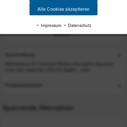
Alle Cookies akzeptieren
CYCLITE Radar Mount / 02 für Garmin und Wahoo
(2026)
Impressum
Datenschutz
29,90 €
*
Beschreibung
Minimalismus für maximale Effizienz Kompakter Stauraum
unter dem Sattel Die CYCLITE Saddle...
mehr
Produktsicherheit
Spannende Alternativen