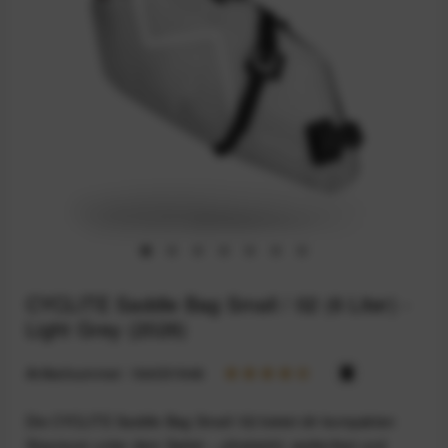
CYCLITE Saddle Bag Small / 02 (6 Liter) -
Light Grey (2026)
Artikelnummer:
164031946
Die CYCLITE Saddle Bag Small /02 bietet dir kompakten
Stauraum unter dem Sattel – ultraleicht, wetterfest und