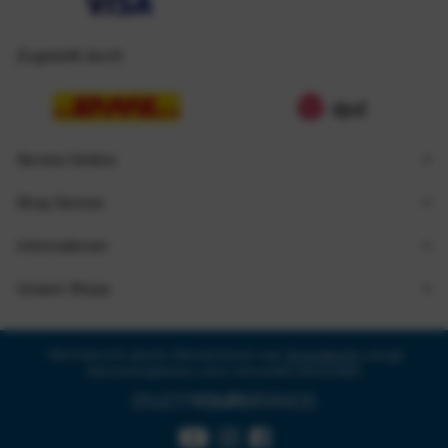
Zugestellt durch
Service Hotline
Shop Service
Informationen
Unsere Shops
* Alle Preise inkl. gesetzl. Mehrwertsteuer zzgl.
Versandkosten
und ggf.
Nachnahmegebühren, wenn nicht anders beschrieben