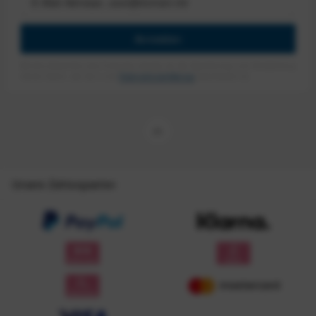
Anmelden
Mit dem Absenden des Formulars erlaube ich die Speicherung und Verarbeitung
meiner Daten, wie Sie in der
Datenschutzerklärung
beschrieben ist.
Unsere Zahlungsarten