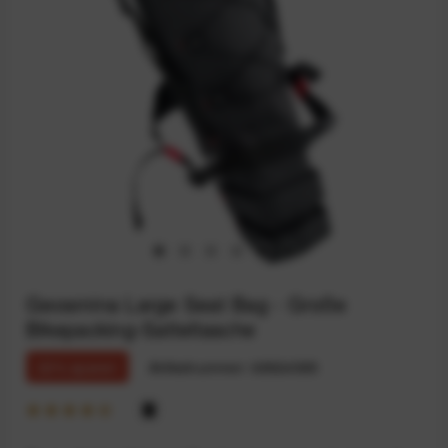
Geosmina Large Seat Bag - Große
Bikepacking-Satteltasche
22% sparen
Artikelnummer:
68924585