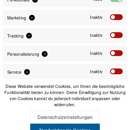
Inaktiv
Marketing
Inaktiv
Tracking
IN DEN
WARENKORB
Inaktiv
Personalisierung
Versand am gleichen Tag bei Bestellungen bis 14 Uhr
Sicherer Kauf auf Rechnung
30 Tage Widerrufsrecht
Inaktiv
Service
Diese Website verwendet Cookies, um Ihnen die bestmögliche
Beschreibung
Funktionalität bieten zu können. Deine Einwilligung zur Nutzung
von Cookies kannst du jederzeit individuell anpassen oder
Geosmina Large Seat Bag - Große Bikepacking-Satteltasche
widerrufen.
Gegründet nahe Madrid, hat die junge...
mehr
Datenschutzeinstellungen
Produktsicherheit