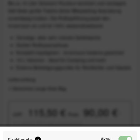
Bis zu 15 Liter Volumen! Rundum laminiert und versiegelt,
hält diese große Tasche deine Bikepacking-Ausrüstung
zuverlässig trocken. Die Rolltopöffnung passt den
Innenraum an und ist 100% wasserabweisend.
Günstige, aber sehr robuste Satteltasche
Dichter Rolltopverschluss
Komplett imprägniert - Innenraum bestens geschützt
15 L Volumen - ideal für Camping und mehr
Externe Befestigungspunkte für Rücklichter und Gepäck
Lieferumfang
1 Geosmina Large Seat Bag
90,00 €
115,50 €
UVP:
Preis:
*
inkl. gesetzl. MwSt.
zzgl. Versandkosten
Sofort versandfertig, Lieferzeit ca. 1-3 Werktage
Aktiv
Funktionale