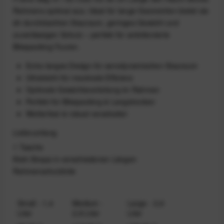
Rahmens optimal aus. Ideal für lange Geometrien bietet sie
dir durchdachten Stauraum, geringes Gewicht und
zuverlässigen Schutz – perfekt für ambitionierte
Bikepacking-Touren.
Extra langes Design für aerodynamischen Stauraum
Ultraleicht für maximale Effizienz
Optimale Gewichtsverteilung im Rahmen
Perfekt für Bikepacking & Langstrecken
Wetterfest & robust verarbeitet
Lieferumfang
1 Tasche
Klett‑Straps in verschiedenen Längen
Rahmenschutzfolie
Small - 1,4
Medium -
Large - 3,6
Liter
2,8 Liter
Liter