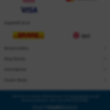
Zugestellt durch
Service Hotline
Shop Service
Informationen
Unsere Shops
* Alle Preise inkl. gesetzl. Mehrwertsteuer zzgl.
Versandkosten
und ggf.
Nachnahmegebühren, wenn nicht anders beschrieben