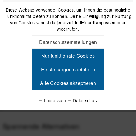
Diese Website verwendet Cookies, um Ihnen die bestmögliche
IN DEN
WARENKORB
Funktionalität bieten zu können. Deine Einwilligung zur Nutzung
von Cookies kannst du jederzeit individuell anpassen oder
widerrufen.
Versand am gleichen Tag bei Bestellungen bis 14 Uhr
Sicherer Kauf auf Rechnung
Datenschutzeinstellungen
30 Tage Widerrufsrecht
Nur funktionale Cookies
Einstellungen speichern
Beschreibung
Maximale Raumnutzung für dein Bikepacking-Setup Mehr
Alle Cookies akzeptieren
Länge, mehr Möglichkeiten Die CYCLITE...
mehr
Impressum
Datenschutz
Produktsicherheit
Spannende Alternativen