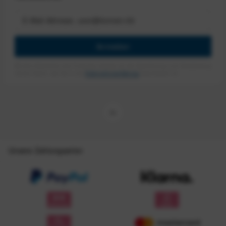
Anmelden
Mit dem Absenden des Formulars erlaube ich die Speicherung und Verarbeitung
meiner Daten, wie Sie in der
Datenschutzerklärung
beschrieben ist.
Unsere Zahlungsarten