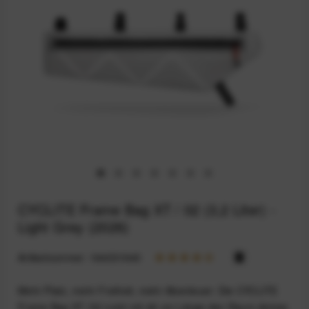
CYCLITE Frame Bag XT / 02 (3,2 Liter) -
Light Grey (2026)
Artikelnummer:
164031940
Mehr Platz, mehr Freiheit, mehr Abenteuer: Die CYCLITE
Frame Bag XT /02 nutzt mit 46 cm Länge den Raum deines