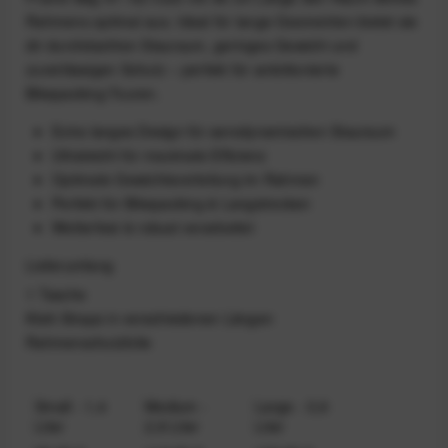
Rahmens optimal aus. Ideal für lange Geometrien bietet sie
dir durchdachten Stauraum, geringes Gewicht und
zuverlässigen Schutz – perfekt für ambitionierte
Bikepacking-Touren.
Extra langes Design für aerodynamischen Stauraum
Ultraleicht für maximale Effizienz
Optimale Gewichtsverteilung im Rahmen
Perfekt für Bikepacking & Langstrecken
Wetterfest & robust verarbeitet
Lieferumfang
1 Tasche
Klett‑Straps in verschiedenen Längen
Rahmenschutzfolie
Small - 1,4
Medium -
Large - 3,6
Liter
2,8 Liter
Liter