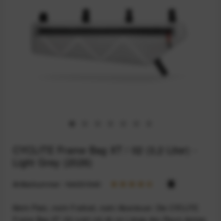
CYCLITE Frame Bag XT / 02 (3,2 Liter) -
Light Grey (2026)
Artikelnummer:
164031940
Mehr Platz, mehr Freiheit, mehr Abenteuer: Die CYCLITE
Frame Bag XT /02 nutzt mit 46 cm Länge den Raum deines