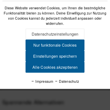
Diese Website verwendet Cookies, um Ihnen die bestmögliche
IN DEN
WARENKORB
Funktionalität bieten zu können. Deine Einwilligung zur Nutzung
von Cookies kannst du jederzeit individuell anpassen oder
widerrufen.
Versand am gleichen Tag bei Bestellungen bis 14 Uhr
Sicherer Kauf auf Rechnung
Datenschutzeinstellungen
30 Tage Widerrufsrecht
Nur funktionale Cookies
Einstellungen speichern
Beschreibung
Maximale Raumnutzung für dein Bikepacking-Setup Mehr
Alle Cookies akzeptieren
Länge, mehr Möglichkeiten Die CYCLITE...
mehr
Impressum
Datenschutz
Produktsicherheit
Spannende Alternativen