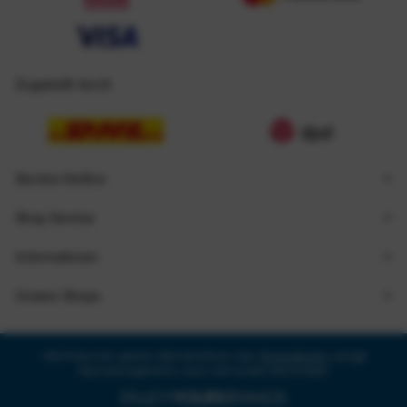
Zugestellt durch
Service Hotline
Shop Service
Informationen
Unsere Shops
* Alle Preise inkl. gesetzl. Mehrwertsteuer zzgl.
Versandkosten
und ggf.
Nachnahmegebühren, wenn nicht anders beschrieben