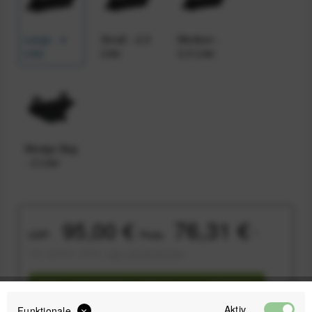
Large - 4
Small - 2,5
Medium -
Liter
Liter
3,5 Liter
Wedge Bag
- 2 Liter
76,31 €
95,00 €
UVP:
Preis:
*
inkl. gesetzl. MwSt.
zzgl. Versandkosten
Sofort versandfertig, Lieferzeit ca. 1-3 Werktage
Aktiv
Funktionale