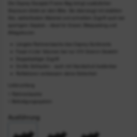
Die Osprey Escapist Frame Bag bringt zusätzlichen
Stauraum direkt an dein Bike. Sie überzeugt mit stabilem
Sitz, wetterfestem Material und schnellem Zugriff auch bei
sperrigem Gepäck – ideal für Gravel, Bikepacking und
Alltagstouren.
Längste Rahmentasche des Osprey-Sortiments
Fasst 4 Liter Volumen bei nur 370 Gramm Gewicht
Doppelseitiger Zugriff
Große Schlaufen - auch mit Handschuh bedienbar
Reflektoren verbessern deine Sicherheit
Lieferumfang
1 Rahmentasche
1 Befestigungssystem
Ausführung