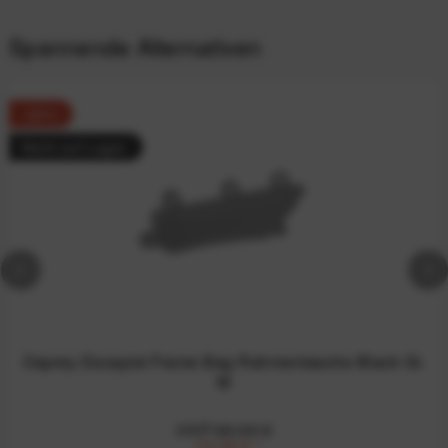
Spannende Alternativen
-20%
Nicht auf Lager
Osprey Escapist Frame Bag Rahmentasche Black Gr.
M
UVP:90,00 €
72,29 €
*