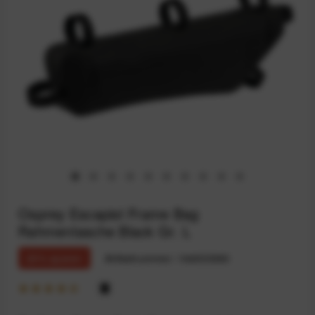
Osprey Escapist Frame Bag
Rahmentasche Black Gr. L
20% sparen
Artikelnummer:
164033060