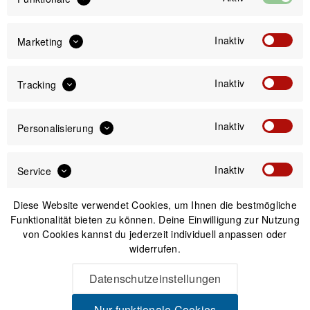
Inaktiv
Marketing
IN DEN
WARENKORB
Inaktiv
Tracking
Versand am gleichen Tag bei Bestellungen bis 14 Uhr
Inaktiv
Personalisierung
Sicherer Kauf auf Rechnung
30 Tage Widerrufsrecht
Inaktiv
Service
Passendes Zubehör
Diese Website verwendet Cookies, um Ihnen die bestmögliche
Funktionalität bieten zu können. Deine Einwilligung zur Nutzung
von Cookies kannst du jederzeit individuell anpassen oder
Nicht auf Lager
widerrufen.
Datenschutzeinstellungen
Nur funktionale Cookies