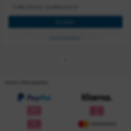
Anmelden
Mit dem Absenden des Formulars erlaube ich die Speicherung und Verarbeitung
meiner Daten, wie Sie in der
Datenschutzerklärung
beschrieben ist.
Unsere Zahlungsarten