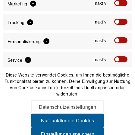
Inaktiv
Marketing
Nicht auf Lager
Inaktiv
Tracking
Inaktiv
Personalisierung
Inaktiv
Service
Osprey Escapist Frame
Osprey Escapist Frame
Diese Website verwendet Cookies, um Ihnen die bestmögliche
Bag Rahmentasche
Bag Rahmentasche
Funktionalität bieten zu können. Deine Einwilligung zur Nutzung
Black Gr. S
Black Gr. M
von Cookies kannst du jederzeit individuell anpassen oder
UVP:
90,00 € *
widerrufen.
85,00 € *
72,29 € *
Datenschutzeinstellungen
Nur funktionale Cookies
-20%
Nicht auf Lager
Einstellungen speichern