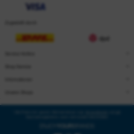
Zugestellt durch
Service Hotline
Shop Service
Informationen
Unsere Shops
* Alle Preise inkl. gesetzl. Mehrwertsteuer zzgl.
Versandkosten
und ggf.
Nachnahmegebühren, wenn nicht anders beschrieben