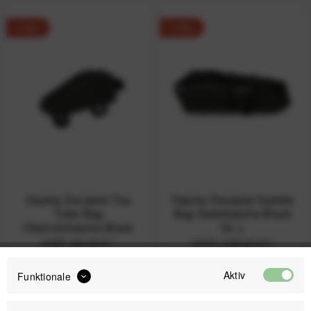
-13%
-15%
Osprey Escapist Top
Osprey Escapist Saddle
Tube Bag
Bag Satteltasche Black
Oberrohrtasche Black
Gr. L
UVP:
40,00 € *
UVP:
100,00 € *
34,99 € *
84,99 € *
Aktiv
Funktionale
Nicht auf Lager
-20%