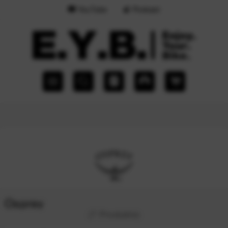
YouTube
Podcast
Osprey
(7 Produkte)