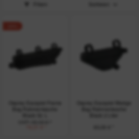
Filtern
Sortieren
-20%
Osprey Escapist Frame
Osprey Escapist Wedge
Bag Rahmentasche
Bag Rahmentasche
Black Gr. L
Black 2 Liter
UVP:
95,00 € *
76,31 € *
60,00 € *