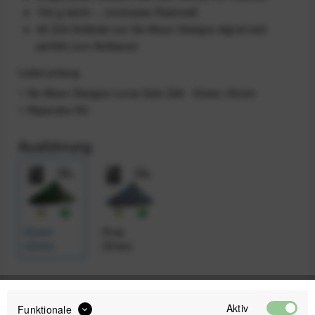
730 g leicht –, minimales Packmaß
49-Zoll Zeltstab von Six Moon Designs eignet sich
perfekt zum Aufbauen
Lieferumfang
1 Six Moon Designs Lunar Solo Zelt - Green (Grün)
1 Reparatur-Kit
Ausführung
Green
Gray
(Grün)
(Grau)
289,00 €
Aktiv
Funktionale