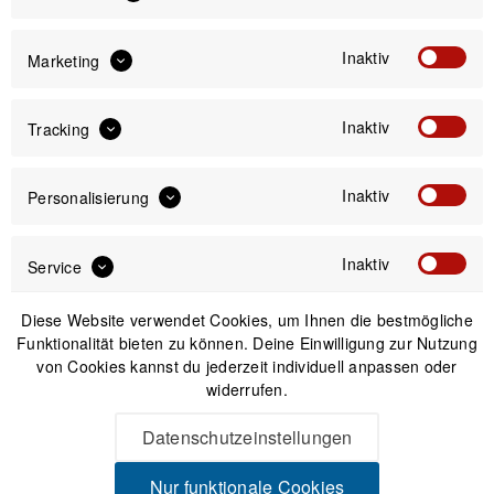
Preis:
*
inkl. gesetzl. MwSt.
zzgl. Versandkosten
Inaktiv
Marketing
Versand am gleichen Tag bei Bestellungen bis 14 Uhr
Inaktiv
Tracking
Sicherer Kauf auf Rechnung
30 Tage Widerrufsrecht
Inaktiv
Personalisierung
Passendes Zubehör
Inaktiv
Service
Diese Website verwendet Cookies, um Ihnen die bestmögliche
Funktionalität bieten zu können. Deine Einwilligung zur Nutzung
von Cookies kannst du jederzeit individuell anpassen oder
widerrufen.
Datenschutzeinstellungen
Nur funktionale Cookies