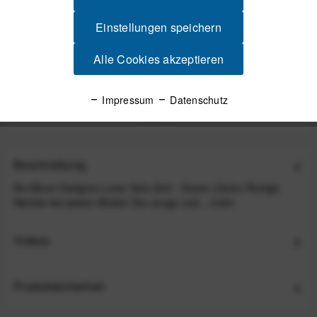
Einstellungen speichern
Alle Cookies akzeptieren
Six Moon Designs Set mit 6 Zeltnägeln
Impressum
Datenschutz
16,99 €
*
Beschreibung
Six Moon Designs Lunar Solo Zelt - Green (Grün) Ruhige
Nächte bei jedem Wetter Die Jungs und...
mehr
Videos
Produktsicherheit