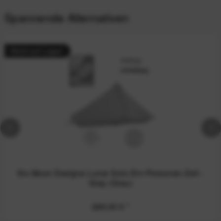
Spannende Alternativen
Nicht auf Lager
Six Moon Designs Lunar Solo Ein-Personen-Zelt -
Gray (Grau)
289,00 €
*