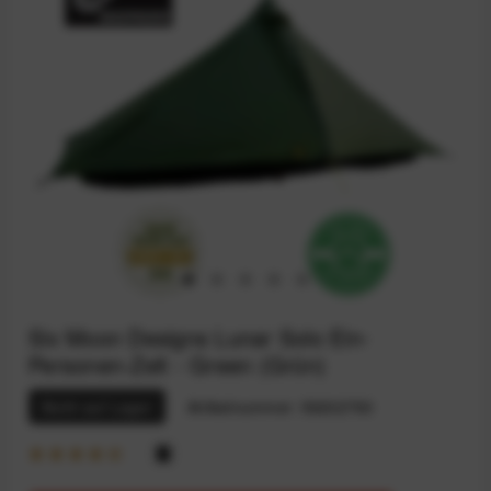
Six Moon Designs Lunar Solo Ein-
Personen-Zelt - Green (Grün)
Nicht auf Lager
Artikelnummer:
59202793