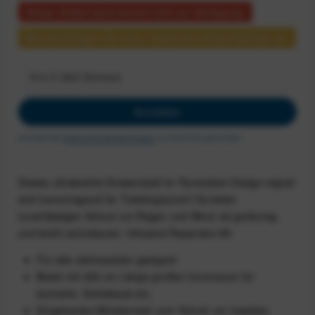
Dieser Artikel steht derzeit nicht zur Verfügung!
Benachrichtigen Sie mich, sobald der Artikel lieferbar ist.
Anmelden
Ich habe die
Datenschutzbestimmungen
zur Kenntnis genommen.
Dieses ultraleichte Einwandzelt im Pyramiden-Design eignet
sich hervorragend für Trekkingtouren! Es bietet
zuverlässigen Schutz vor Regen und Wind, ist geräumig
und leicht aufzubauen. Inklusive Reparatur-Kit.
Für alle Jahreszeiten geeignet
Bietet mit 229 cm Länge großen Innenraum für
Isomatte, Schlafsack etc.
Eingebautes Mückennetz zum Schutz vor Insekten