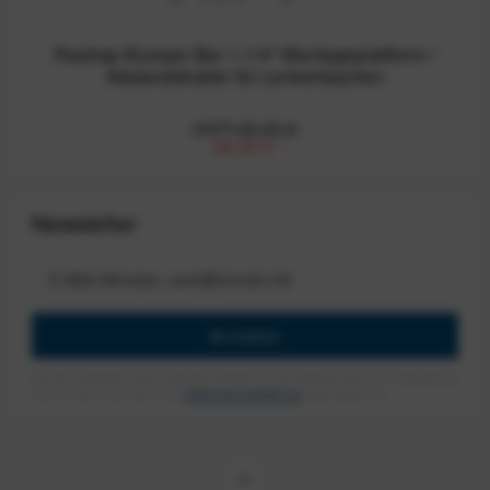
Restrap Bumper Bar 1-1/4" Montageplattform /
Abstandshalter für Lenkertaschen
UVP:49,99 €
38,00 €
*
Newsletter
Anmelden
Mit dem Absenden des Formulars erlaube ich die Speicherung und Verarbeitung
meiner Daten, wie Sie in der
Datenschutzerklärung
beschrieben ist.