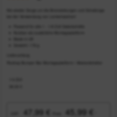
Nie wieder Sorge um die Bremsleitungen und Schaltzüge
bei der Verwendung von Lenkertaschen!
Passend für alle 1 - 1/8 Zoll Gabelschäfte
Nutzbar als zusätzliche Montageplattform
Made in UK
Gewicht: 178 g
Lieferumfang
Restrap Bumper Bar Montageplattform / Abstandshalter
1/4 Zoll
38,00 €
45,99 €
47,99 €
UVP:
Preis:
*