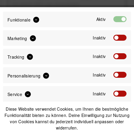
inkl. gesetzl. MwSt.
zzgl. Versandkosten
Sofort versandfertig, Lieferzeit ca. 1-3 Werktage
Aktiv
Funktionale
Inaktiv
Marketing
Inaktiv
Tracking
IN DEN
WARENKORB
Inaktiv
Personalisierung
Versand am gleichen Tag bei Bestellungen bis 14 Uhr
Sicherer Kauf auf Rechnung
30 Tage Widerrufsrecht
Inaktiv
Service
Diese Website verwendet Cookies, um Ihnen die bestmögliche
Beschreibung
Funktionalität bieten zu können. Deine Einwilligung zur Nutzung
von Cookies kannst du jederzeit individuell anpassen oder
Restrap Bumper Bar Montageplattform / Abstandshalter für
widerrufen.
Lenkertaschen Mächtiges Tool für alle...
mehr