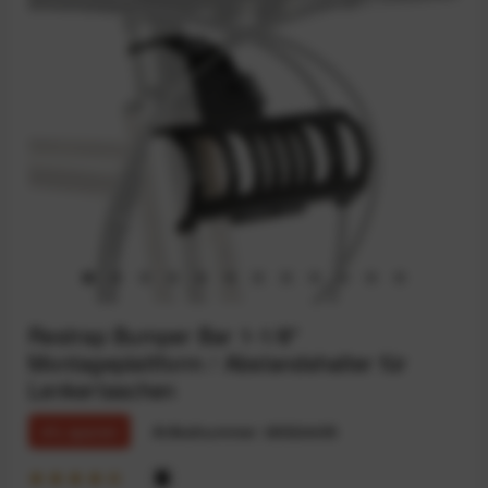
Restrap Bumper Bar 1-1/8"
Montageplattform / Abstandshalter für
Lenkertaschen
4% sparen
Artikelnummer:
68924495