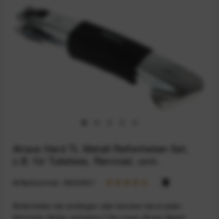
Airace Hard TL Metall-Reifenheber-Set,
z.B. für Tubeless, Rennrad, uvm.
Artikelnummer:
59203531
Reifenheber die verbiegen oder brechen kennt jeder.
Störrische Reifen aufziehen? Die neuen Airace Metall-