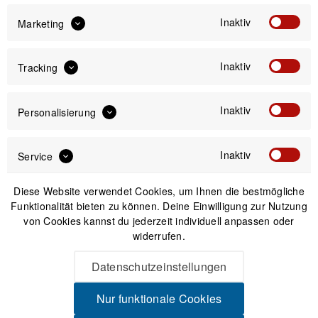
Inaktiv
Marketing
IN DEN
WARENKORB
Inaktiv
Tracking
Versand am gleichen Tag bei Bestellungen bis 14 Uhr
Inaktiv
Personalisierung
Sicherer Kauf auf Rechnung
30 Tage Widerrufsrecht
Inaktiv
Service
Beschreibung
Diese Website verwendet Cookies, um Ihnen die bestmögliche
Eigentlich ja nur ein Reifenheber, aber... ! Ein Reifenheber der
Funktionalität bieten zu können. Deine Einwilligung zur Nutzung
alles kann und dabei...
mehr
von Cookies kannst du jederzeit individuell anpassen oder
widerrufen.
Produktsicherheit
Datenschutzeinstellungen
Nur funktionale Cookies
Spannende Alternativen