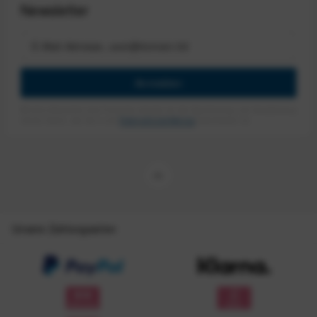
Newsletter
Anmelden
Mit dem Absenden des Formulars erlaube ich die Speicherung und Verarbeitung
meiner Daten, wie Sie in der
Datenschutzerklärung
beschrieben ist.
Unsere Zahlungsarten