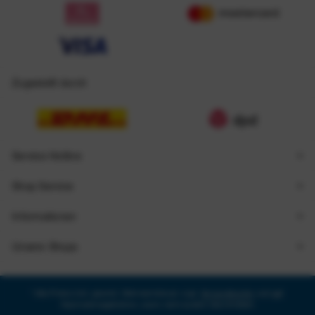
Zugestellt durch
Service Hotline
Shop Service
Informationen
Unsere Shops
* Alle Preise inkl. gesetzl. Mehrwertsteuer zzgl.
Versandkosten
und ggf.
Nachnahmegebühren, wenn nicht anders beschrieben