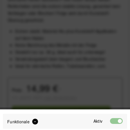
Reifenheber sind die extrem stabile Lösung, garantiert kein
Verbiegen oder Brechen! Felge wird durch Kunststoff-
Überzug geschützt.
Extrem stabil, Material Alu plus Kunststoff-Applikation
auf dem Haken
Keine Berührung des Metalls mit der Felge
Gewicht nur ca. 38 g, ideal auch für unterwegs!
Verwindungssteif (kein biegen) und Bruchsicher
Ideal für störrische Reifen, Tubelessreifen, uvm.
14,99 €
Preis:
*
inkl. gesetzl. MwSt.
zzgl. Versandkosten
Sofort versandfertig, Lieferzeit ca. 1-3 Werktage
Aktiv
Funktionale