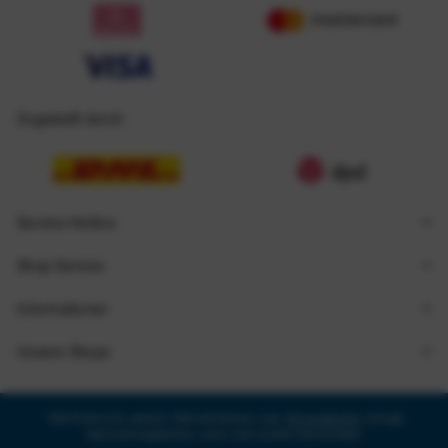
Zugestellt durch
Service Hotline
Shop Service
Informationen
Unsere Shops
* Alle Preise inkl. gesetzl. Mehrwertsteuer zzgl.
Versandkosten
und ggf.
Nachnahmegebühren, wenn nicht anders beschrieben