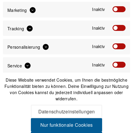
Inaktiv
Marketing
IN DEN
WARENKORB
Inaktiv
Tracking
Versand am gleichen Tag bei Bestellungen bis 14 Uhr
Inaktiv
Personalisierung
Sicherer Kauf auf Rechnung
30 Tage Widerrufsrecht
Inaktiv
Service
Beschreibung
Diese Website verwendet Cookies, um Ihnen die bestmögliche
Heavy-Duty Multitool - keine Angst mehr, bei schwergängigen
Funktionalität bieten zu können. Deine Einwilligung zur Nutzung
Schrauben Super für die eigene...
mehr
von Cookies kannst du jederzeit individuell anpassen oder
widerrufen.
Produktsicherheit
Datenschutzeinstellungen
Nur funktionale Cookies
Spannende Alternativen