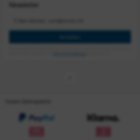
Newsletter
Anmelden
Mit dem Absenden des Formulars erlaube ich die Speicherung und Verarbeitung
meiner Daten, wie Sie in der
Datenschutzerklärung
beschrieben ist.
Unsere Zahlungsarten