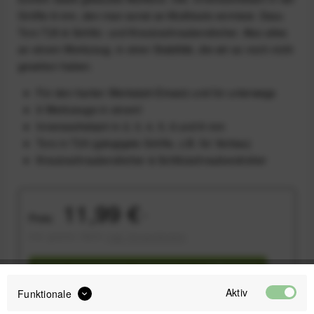
Größe 8 mm, den man sonst an Multitools vermisst. Dazu
Torx T25 & Schlitz- und Kreutzschraubendreher. Also alles
an einem Werkzeug, in einer Stabilität, die wir so noch nicht
gesehen haben.
Für den harten Werkstatt-Einsatz und für unterwegs
9 Werkzeuge in einem!
Innensechskant in 2, 3, 4, 5, 6 und 8 mm
Torx in T25 (gängigste Größe, z.B. für Vorbau)
Kreutzschraubendreher & Schlitzschraubendreher
11,99 €
Preis:
*
inkl. gesetzl. MwSt.
zzgl. Versandkosten
Sofort versandfertig, Lieferzeit ca. 1-3 Werktage
Aktiv
Funktionale