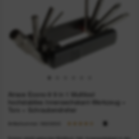
Airace Econo-9 9 in 1 Multitool
hochstabiles Innensechskant-Werkzeug +
Torx + Schraubendreher
Artikelnummer:
59203535
Extrem stabil gebautes Multitool. Inkl. Innensechskant in der