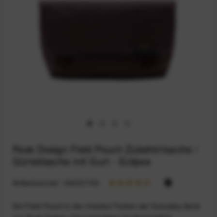
Peak Design Field Pouch Zubehörtasche /
Gürteltasche mit Gurt - Eclipse
Artikelnummer:
164031700
Die Field Pouch in den frischen Farben der Everyday-Serie