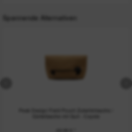
Spannende Alternativen
Peak Design Field Pouch Zubehörtasche /
Gürteltasche mit Gurt - Coyote
49,99 €
*