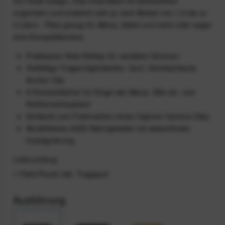
von Peak Design. Das Innenleben ist übersichtlich
organisiert und erweitert sich je nach Bedarf von 1,5 bis zu
3 Litern - Platz genug für Akkus, Kabel und mehr oder sogar
eine Kompaktkamera.
Praktischer Klett-Rolltop für variables Volumen
Vielfältige Tragemöglichkeiten: Gurt, Gürtelschlaufe,
Anchor Clip
8 Einsteckfächer für Dinge wie Akkus, SDs etc. und
Reißverschlussfach
Schlaufe zum Festmachen eines Capture Camera Clips
Abriebfestes 400D-Nylongewebe mit wasserfester
Imprägnierung
Lieferumfang
1 Field-Pouch inkl. Tragegurt
Ausführung