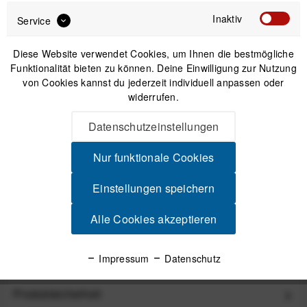
Inaktiv
Service
IN DEN
WARENKORB
Diese Website verwendet Cookies, um Ihnen die bestmögliche
Funktionalität bieten zu können. Deine Einwilligung zur Nutzung
von Cookies kannst du jederzeit individuell anpassen oder
Versand am gleichen Tag bei Bestellungen bis 14 Uhr
widerrufen.
Sicherer Kauf auf Rechnung
30 Tage Widerrufsrecht
Datenschutzeinstellungen
Nur funktionale Cookies
Beschreibung
Einstellungen speichern
Peak Design Field Pouch Zubehörtasche / Gürteltasche -
Eclipse mit Tragegurt Kleine Zubehör-...
mehr
Alle Cookies akzeptieren
Videos
Impressum
Datenschutz
Produktsicherheit