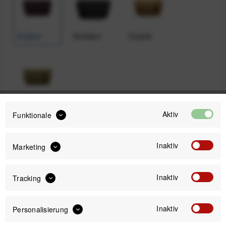
Eclipse
Schwarz
Coyote
Kelp
Aktiv
Funktionale
Inaktiv
Marketing
49,99 €
Preis:
*
inkl. gesetzl. MwSt.
zzgl. Versandkosten
Inaktiv
Tracking
Sofort versandfertig, Lieferzeit ca. 1-3 Werktage
Inaktiv
Personalisierung