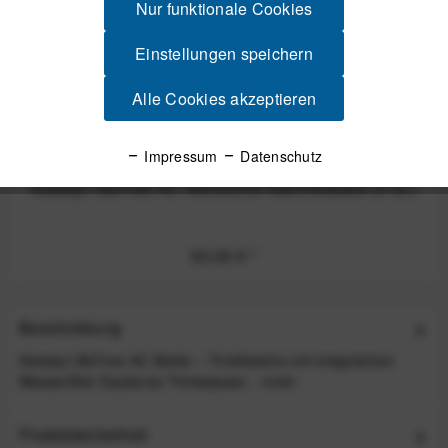
Nur funktionale Cookies
Einstellungen speichern
Alle Cookies akzeptieren
Impressum
Datenschutz
Katadyn BeFree AC Aktivkohle Nachfüllpack (3 St.)
30,00 €
*
Beschreibung
Katadyn BeFree AC Bottle – Trinkflasche mit integriertem
Wasserfilter Sauberes Trinkwasser...
mehr
Produktsicherheit