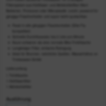
Filtersystem aus Hohlfaser- und Aktivkohlefilter filtert
Bakterien, Protozoen oder Mikroplastik. Leicht, passend für
gängige Flaschenhalter und super leicht quetschbar.
Passt in alle gängigen Flaschenhalter (Elite Fly-
kompatibel)
Schnelle Durchflussrate: bis 2 Liter pro Minute
Kaum schwerer als eine normale Bike-Trinkflasche
Langlebiger Filter, einfache Reinigung
Ideal für Brunnen, natürliche Quellen, Wasserhähne on
Trinkwasser-Schild
Lieferumfang
1 Trinkflasche
1 Hohlfaserfilter
1 Aktivkohlefilter
Ausführung