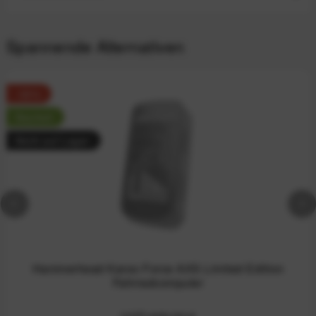
Spannende Alternativen
-32%
Neuheit
Nicht auf Lager
Hammerhead Karoo Force AXS Limited Edition
Fahrradcomputer