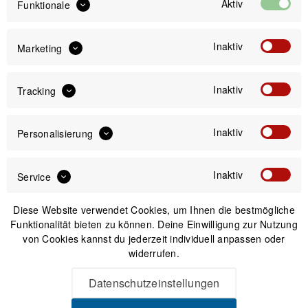
Aktiv
Funktionale
Inaktiv
Marketing
Inaktiv
IN DEN
WARENKORB
Tracking
Inaktiv
Personalisierung
Versand am gleichen Tag bei Bestellungen bis 14 Uhr
Sicherer Kauf auf Rechnung
30 Tage Widerrufsrecht
Inaktiv
Service
Diese Website verwendet Cookies, um Ihnen die bestmögliche
Passendes Zubehör
Funktionalität bieten zu können. Deine Einwilligung zur Nutzung
von Cookies kannst du jederzeit individuell anpassen oder
widerrufen.
Datenschutzeinstellungen