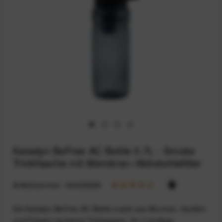
Katadyn BeFree AC Bottle 0.7L - Smoke
Trinkflasche mit Membran-/Aktivkohlefilter
Artikelnummer:
164033280
Die Katadyn BeFree AC Bottle macht aus Brunnen, Quellen
und Flüssen sauberes Trinkwasser: Ihr 2-stufiges