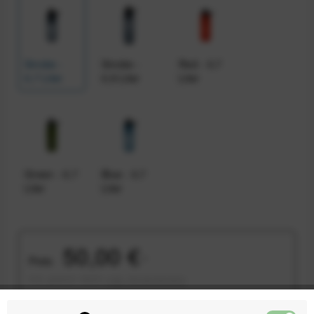
Smoke -
Smoke -
Red - 0,7
0,7 Liter
0,9 Liter
Liter
Green - 0,7
Blue - 0,7
Liter
Liter
50,00 €
Preis:
*
inkl. gesetzl. MwSt.
zzgl. Versandkosten
Sofort versandfertig, Lieferzeit ca. 1-3 Werktage