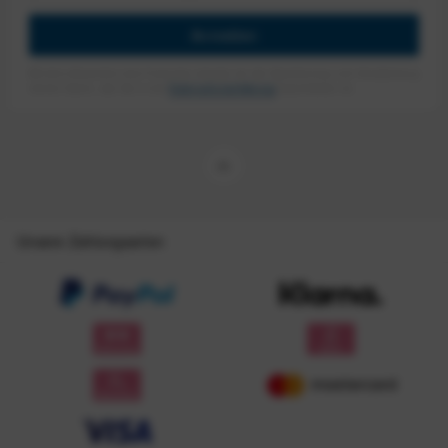
Anmelden
Mit dem Absenden des Formulars erlaube ich die Speicherung und Verarbeitung
meiner Daten, wie Sie in der
Datenschutzerklärung
beschrieben ist.
Unsere Zahlungsarten