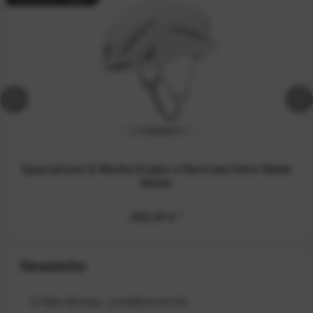
Specialized S-Works Evade 4 Rennrad-Helm Matte
White
325,00 €
*
Newsletter