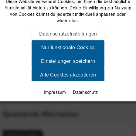
Diese Website verwendet Cookies, um Ihnen die bestmögliche
Funktionalität bieten zu können. Deine Einwilligung zur Nutzung
von Cookies kannst du jederzeit individuell anpassen oder
Katadyn BeFree AC Bottle 0.9L - Smoke Trinkflasche
widerrufen.
mit Membran-/Aktivkohlefilter
Datenschutzeinstellungen
55,00 €
*
Nur funktionale Cookies
Beschreibung
Einstellungen speichern
Katadyn BeFree AC Bottle – Trinkflasche mit integriertem
Wasserfilter Sauberes Trinkwasser...
mehr
Alle Cookies akzeptieren
Produktsicherheit
Impressum
Datenschutz
Spannende Alternativen
Nicht auf Lager