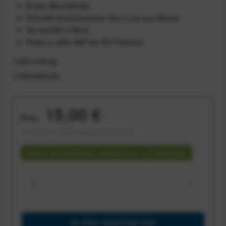
Ersatz-Mundstücke
Schnelle Durchflussrate: bis 2 Liter pro Minute
Set enthält 3 Stück
Passt zu allen BeFree AC-Flaschen
Lieferumfang
3 Mundstücke
15,00 €
Preis:
*
inkl. gesetzl. MwSt.
zzgl. Versandkosten
Sofort versandfertig, Lieferzeit ca. 1-3 Werktage
IN DEN
WARENKORB