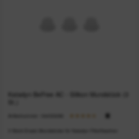
Katadyn BeFree AC - Silikon Mundstück (3
St.)
Artikelnummer:
164033288
3 Stück Ersatz-Mundstücke für Katadyn-Filterflaschen