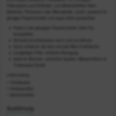
Filtersystem aus Hohlfaser- und Aktivkohlefilter filtert
Bakterien, Protozoen oder Mikroplastik. Leicht, passend für
gängige Flaschenhalter und super leicht quetschbar.
Passt in alle gängigen Flaschenhalter (Elite Fly-
kompatibel)
Schnelle Durchflussrate: bis 2 Liter pro Minute
Kaum schwerer als eine normale Bike-Trinkflasche
Langlebiger Filter, einfache Reinigung
Ideal für Brunnen, natürliche Quellen, Wasserhähne on
Trinkwasser-Schild
Lieferumfang
1 Trinkflasche
1 Hohlfaserfilter
1 Aktivkohlefilter
Ausführung