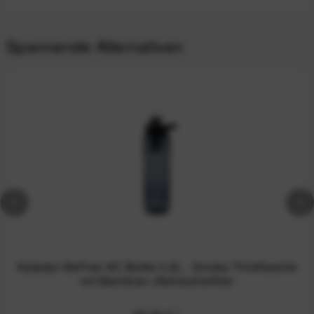
Spannende Alternativen
Katadyn BeFree AC Bottle 0.9L - Smoke Trinkflasche
mit Membran-/Aktivkohlefilter