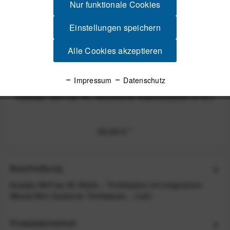
Nur funktionale Cookies
Einstellungen speichern
Alle Cookies akzeptieren
Impressum
Datenschutz
Katadyn BeFree AC Aktivkohle Nachfüllpack (3 St.)
30,00 €
*
Beschreibung
Katadyn BeFree AC Bottle – Trinkflasche mit integriertem
Wasserfilter Sauberes Trinkwasser...
mehr
Produktsicherheit