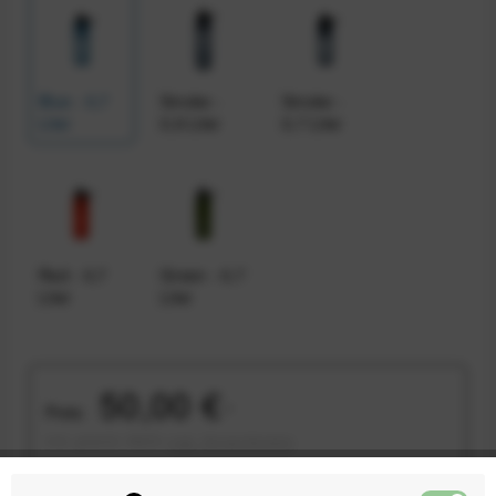
Blue - 0,7
Smoke -
Smoke -
Liter
0,9 Liter
0,7 Liter
Red - 0,7
Green - 0,7
Liter
Liter
50,00 €
Preis:
*
inkl. gesetzl. MwSt.
zzgl. Versandkosten
Sofort versandfertig, Lieferzeit ca. 1-3 Werktage