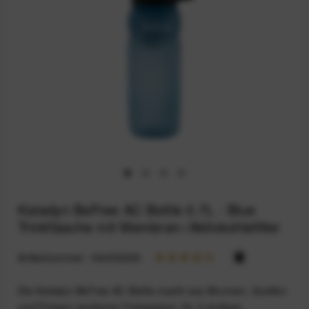
Katadyn BeFree AC Bottle 0.7L - Blue
Trinkflasche mit Membran-/Aktivkohlefilter
Artikelnummer:
164033283
Die Katadyn BeFree AC Bottle macht aus Brunnen, Quellen
und Flüssen sauberes Trinkwasser: Ihr 2-stufiges