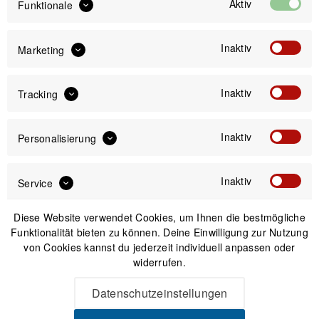
Aktiv
Funktionale
Inaktiv
Marketing
Inaktiv
IN DEN
WARENKORB
Tracking
Inaktiv
Personalisierung
Versand am gleichen Tag bei Bestellungen bis 14 Uhr
Sicherer Kauf auf Rechnung
30 Tage Widerrufsrecht
Inaktiv
Service
Diese Website verwendet Cookies, um Ihnen die bestmögliche
Passendes Zubehör
Funktionalität bieten zu können. Deine Einwilligung zur Nutzung
von Cookies kannst du jederzeit individuell anpassen oder
widerrufen.
Datenschutzeinstellungen