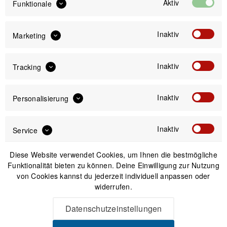
Aktiv
Funktionale
Inaktiv
Marketing
Inaktiv
IN DEN
WARENKORB
Tracking
Inaktiv
Personalisierung
Versand am gleichen Tag bei Bestellungen bis 14 Uhr
Sicherer Kauf auf Rechnung
30 Tage Widerrufsrecht
Inaktiv
Service
Diese Website verwendet Cookies, um Ihnen die bestmögliche
Passendes Zubehör
Funktionalität bieten zu können. Deine Einwilligung zur Nutzung
von Cookies kannst du jederzeit individuell anpassen oder
widerrufen.
Datenschutzeinstellungen