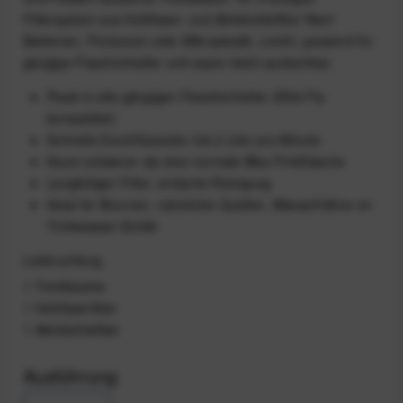
Filtersystem aus Hohlfaser- und Aktivkohlefilter filtert
Bakterien, Protozoen oder Mikroplastik. Leicht, passend für
gängige Flaschenhalter und super leicht quetschbar.
Passt in alle gängigen Flaschenhalter (Elite Fly-
kompatibel)
Schnelle Durchflussrate: bis 2 Liter pro Minute
Kaum schwerer als eine normale Bike-Trinkflasche
Langlebiger Filter, einfache Reinigung
Ideal für Brunnen, natürliche Quellen, Wasserhähne on
Trinkwasser-Schild
Lieferumfang
1 Trinkflasche
1 Hohlfaserfilter
1 Aktivkohlefilter
Ausführung