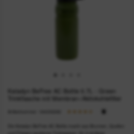
Katadyn BeFree AC Bottle 0.7L - Green
Trinkflasche mit Membran-/Aktivkohlefilter
Artikelnummer:
164033282
Die Katadyn BeFree AC Bottle macht aus Brunnen, Quellen
und Flüssen sauberes Trinkwasser: Ihr 2-stufiges