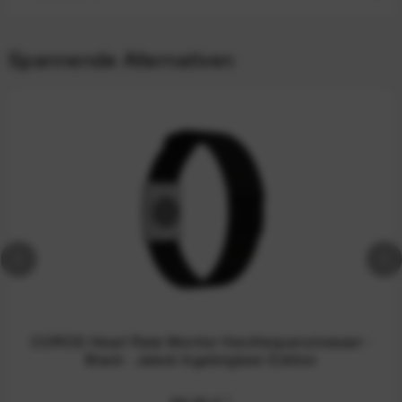
Spannende Alternativen
COROS Heart Rate Monitor Herzfrequenzmesser -
Black - Jakob Ingebrigtsen Edition