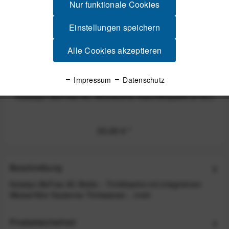
Nur funktionale Cookies
Einstellungen speichern
Alle Cookies akzeptieren
Impressum
Datenschutz
Katadyn BeFree AC Aktivkohle Nachfüllpack (3 St.)
30,00 €
*
Beschreibung
Katadyn BeFree AC Bottle – Trinkflasche mit integriertem
Wasserfilter Sauberes Trinkwasser...
mehr
Produktsicherheit