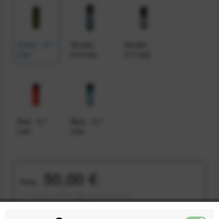
Green - 0,7
Smoke -
Smoke -
Liter
0,9 Liter
0,7 Liter
Red - 0,7
Blue - 0,7
Liter
Liter
50,00 €
Preis:
*
inkl. gesetzl. MwSt.
zzgl. Versandkosten
Sofort versandfertig, Lieferzeit ca. 1-3 Werktage