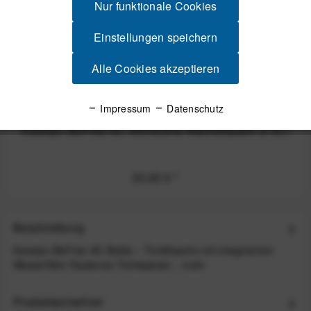
Nur funktionale Cookies
Einstellungen speichern
Alle Cookies akzeptieren
Impressum
Datenschutz
Katadyn BeFree AC Aktivkohle Nachfüllpack (3 St.)
30,00 €
*
Beschreibung
Katadyn BeFree AC Bottle – Trinkflasche mit integriertem
Wasserfilter Sauberes Trinkwasser...
mehr
Produktsicherheit