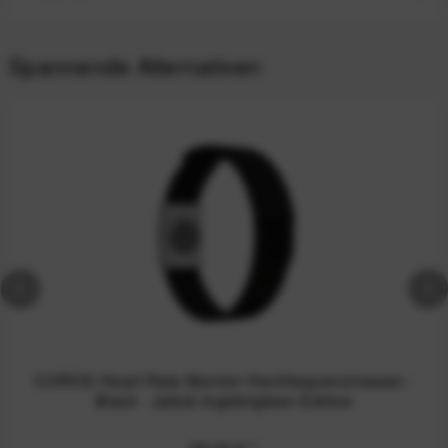
Spannende Alternativen
COROS Heart Rate Monitor Herzfrequenzmesser -
Black - Jakob Ingebrigtsen Edition