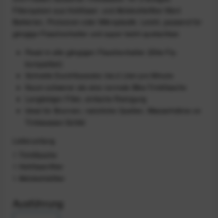
Filtersystem aus Hohlfaser- und Aktivkohlefilter filtert
Bakterien, Protozoen oder Mikroplastik. Leicht, passend für
gängige Flaschenhalter und super leicht quetschbar.
Passt in alle gängigen Flaschenhalter (Elite Fly-
kompatibel)
Schnelle Durchflussrate: bis 2 Liter pro Minute
Kaum schwerer als eine normale Bike-Trinkflasche
Langlebiger Filter, einfache Reinigung
Ideal für Brunnen, natürliche Quellen, Wasserhähne on
Trinkwasser-Schild
Lieferumfang
1 Trinkflasche
1 Hohlfaserfilter
1 Aktivkohlefilter
Ausführung