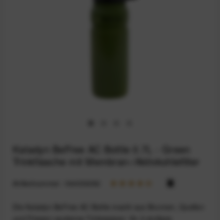
Katadyn BeFree AC Bottle 0.7L - Green
Trinkflasche mit Membran-/Aktivkohlefilter
Artikelnummer:
164033282
Die Katadyn BeFree AC Bottle macht aus Brunnen, Quellen
und Flüssen sauberes Trinkwasser: Ihr 2-stufiges