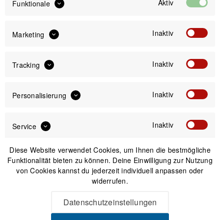
Aktiv
Funktionale
Inaktiv
Marketing
Inaktiv
IN DEN
WARENKORB
Tracking
Inaktiv
Personalisierung
Versand am gleichen Tag bei Bestellungen bis 14 Uhr
Sicherer Kauf auf Rechnung
30 Tage Widerrufsrecht
Inaktiv
Service
Diese Website verwendet Cookies, um Ihnen die bestmögliche
Passendes Zubehör
Funktionalität bieten zu können. Deine Einwilligung zur Nutzung
von Cookies kannst du jederzeit individuell anpassen oder
widerrufen.
Datenschutzeinstellungen