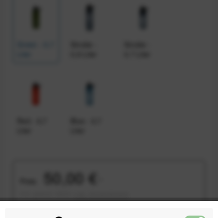
Green - 0,7
Smoke -
Smoke -
Liter
0,9 Liter
0,7 Liter
Red - 0,7
Blue - 0,7
Liter
Liter
50,00 €
Preis:
*
inkl. gesetzl. MwSt.
zzgl. Versandkosten
Sofort versandfertig, Lieferzeit ca. 1-3 Werktage