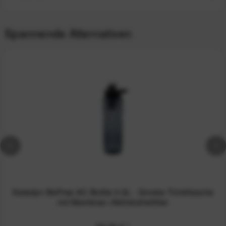
Spannende Alternativen
Katadyn BeFree AC Bottle 0.9L - Smoke Trinkflasche
mit Membran-/Aktivkohlefilter