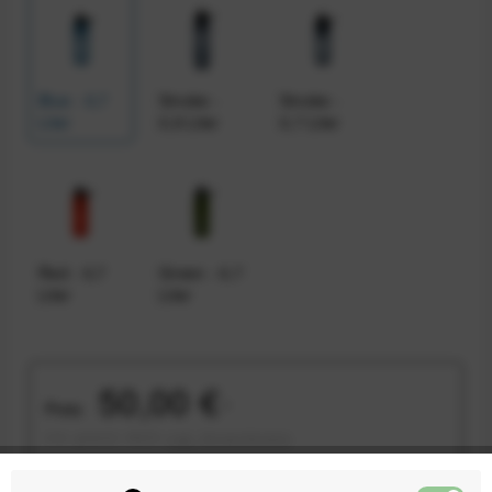
Blue - 0,7
Smoke -
Smoke -
Liter
0,9 Liter
0,7 Liter
Red - 0,7
Green - 0,7
Liter
Liter
50,00 €
Preis:
*
inkl. gesetzl. MwSt.
zzgl. Versandkosten
Sofort versandfertig, Lieferzeit ca. 1-3 Werktage