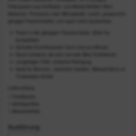
Filtersystem aus Hohlfaser- und Aktivkohlefilter filtert
Bakterien, Protozoen oder Mikroplastik. Leicht, passend für
gängige Flaschenhalter und super leicht quetschbar.
Passt in alle gängigen Flaschenhalter (Elite Fly-
kompatibel)
Schnelle Durchflussrate: bis 2 Liter pro Minute
Kaum schwerer als eine normale Bike-Trinkflasche
Langlebiger Filter, einfache Reinigung
Ideal für Brunnen, natürliche Quellen, Wasserhähne on
Trinkwasser-Schild
Lieferumfang
1 Trinkflasche
1 Hohlfaserfilter
1 Aktivkohlefilter
Ausführung