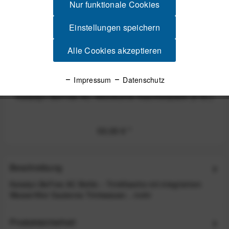
Nur funktionale Cookies
Einstellungen speichern
Alle Cookies akzeptieren
Impressum
Datenschutz
Katadyn BeFree AC Aktivkohle Nachfüllpack (3 St.)
30,00 €
*
Beschreibung
Katadyn BeFree AC Bottle – Trinkflasche mit integriertem
Wasserfilter Sauberes Trinkwasser...
mehr
Produktsicherheit