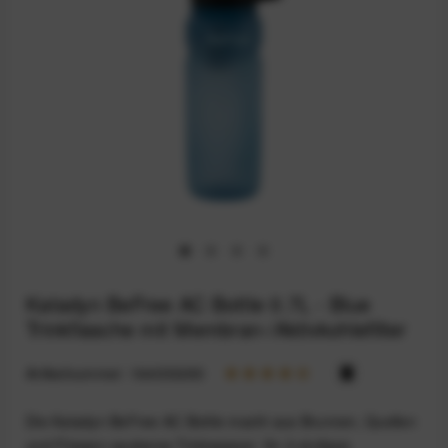
Katadyn BeFree AC Bottle 0.7L - Blue
Trinkflasche mit Membran-/Aktivkohlefilter
Artikelnummer:
164033283
Die Katadyn BeFree AC Bottle macht aus Brunnen, Quellen
und Flüssen sauberes Trinkwasser: Ihr 2-stufiges