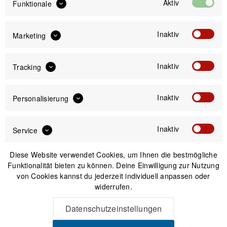
Aktiv
Funktionale
Inaktiv
Marketing
Inaktiv
IN DEN
WARENKORB
Tracking
Inaktiv
Personalisierung
Versand am gleichen Tag bei Bestellungen bis 14 Uhr
Sicherer Kauf auf Rechnung
30 Tage Widerrufsrecht
Inaktiv
Service
Diese Website verwendet Cookies, um Ihnen die bestmögliche
Passendes Zubehör
Funktionalität bieten zu können. Deine Einwilligung zur Nutzung
von Cookies kannst du jederzeit individuell anpassen oder
widerrufen.
Datenschutzeinstellungen