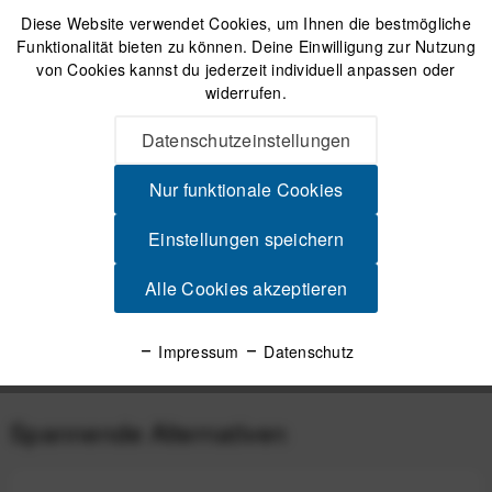
Diese Website verwendet Cookies, um Ihnen die bestmögliche
IN DEN
WARENKORB
Funktionalität bieten zu können. Deine Einwilligung zur Nutzung
von Cookies kannst du jederzeit individuell anpassen oder
widerrufen.
Versand am gleichen Tag bei Bestellungen bis 14 Uhr
Sicherer Kauf auf Rechnung
Datenschutzeinstellungen
30 Tage Widerrufsrecht
Nur funktionale Cookies
Beschreibung
Einstellungen speichern
ASS MAGIC Anti Chafe Balm (60 g) Anti-Scheuer Balsam für
Alle Cookies akzeptieren
nahezu jede Sportart Das Anti...
mehr
Produktsicherheit
Impressum
Datenschutz
Spannende Alternativen