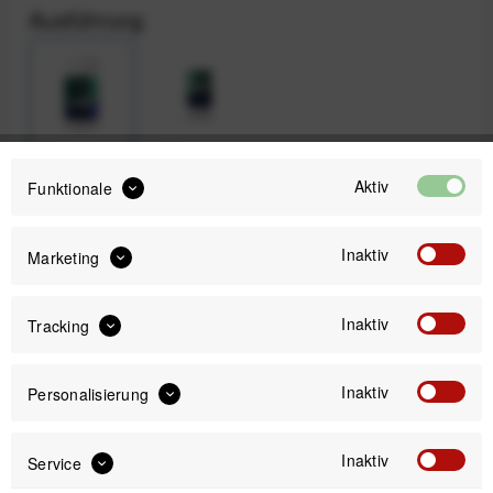
Ausführung
60 g
13 g
Aktiv
Funktionale
16,99 €
Inaktiv
Marketing
Preis:
*
Inhalt:
0.06 Kilogramm (283,17 € * / 1 Kilogramm)
inkl. gesetzl. MwSt.
zzgl. Versandkosten
Inaktiv
Tracking
Sofort versandfertig, Lieferzeit ca. 1-3 Werktage
Inaktiv
Personalisierung
Inaktiv
Service