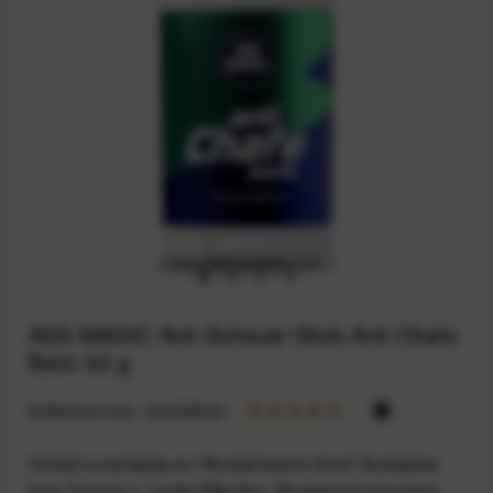
ASS MAGIC Anti-Scheuer-Stick Anti Chafe
Balm 60 g
Artikelnummer:
164032934
Schützt zuverlässig vor Wundscheuern durch Rucksäcke
beim Graveln o. Laufen/Wandern, Brustwarzenreizungen,