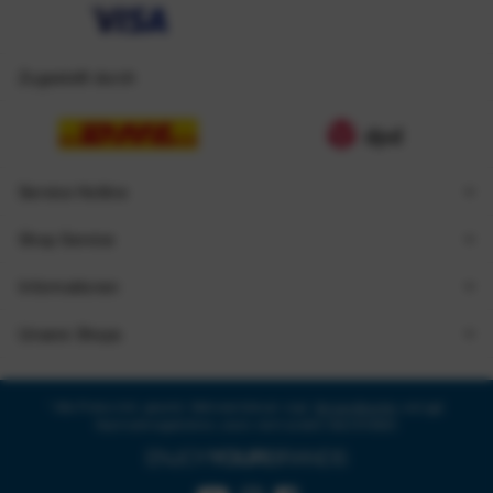
Zugestellt durch
Service Hotline
Shop Service
Informationen
Unsere Shops
* Alle Preise inkl. gesetzl. Mehrwertsteuer zzgl.
Versandkosten
und ggf.
Nachnahmegebühren, wenn nicht anders beschrieben