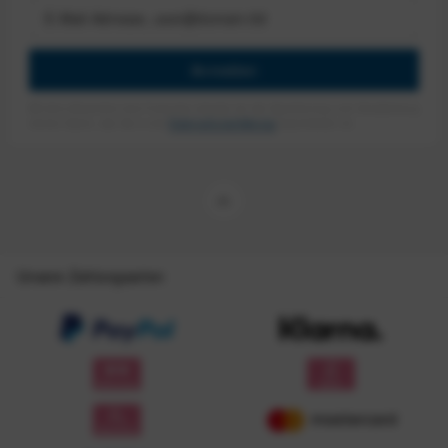
Anmelden
Mit dem Absenden des Formulars erlaube ich die Speicherung und Verarbeitung
meiner Daten, wie Sie in der
Datenschutzerklärung
beschrieben ist.
Unsere Zahlungsarten