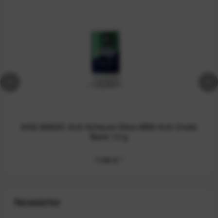
ASS MAGIC Anti-Scheuer-Stick MINI Anti Chafe
Balm 13 g
7,99 €
*
Newsletter