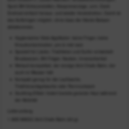
Sport-BH-Scheuerstellen, Neoprenanzüge, uvm. Dank
Drehrad einfach heraus- und wieder hineindrehen. Damit ist
das Aufbringen möglich, ohne dass die Hände Balsam
abbekommen.
Hygienischer Stick-Applikator: keine Finger, keine
Kreuzkontamination, pre & mid-race
Speziell für Läufer, Triathleten und Surfer entwickelt:
Brustwarzen, BH-Träger, Nacken, Innenschenkel
Wetsuit-kompatibel, der einzige Anti-Chafe-Balm, der
auch im Wasser hält
Kompakt genug für die Lauftasche,
Triathlonanlagetasche oder Rennrucksack
Soothing-Effekt: lindert bereits gereizte Haut während
der Aktivität
Lieferumfang
1 ASS MAGIC Anti Chafe Balm (60 g)