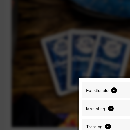
Funktionale
Marketing
Tracking