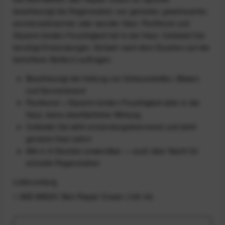
beschleunigt die Regeneration von gereizter, gescheuerter,
sonnenverbrannter oder wunder Haut. Panthenol und
Glycerin binden Feuchtigkeit tief in der Haut, Colloidal Oat
beruhigt Entzündungen. Einfach nach dem Duschen auf die
betroffene Stelle(n) auftragen.
Beschleunigt die Heilung von Scheuerstellen, Blasen
und Sonnenbrand
Panthenol + Glycerin binden Feuchtigkeit aktiv in der
Haut, keine oberflächliche Wirkung
Colloidal Oat wirkt entzündungshemmend und kühlt
gereizte Haut sofort
Alle 4–6 Stunden anwendbar — auch über Nacht für
schnelle Regeneration
Lieferumfang
1 ASS MAGIC Skin Repair Cream (120 ml)