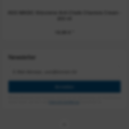
ASS MAGIC Sitzcreme Anti-Chafe Chamois Cream -
200 ml
18,99 €
*
Newsletter
Anmelden
Mit dem Absenden des Formulars erlaube ich die Speicherung und Verarbeitung
meiner Daten, wie Sie in der
Datenschutzerklärung
beschrieben ist.