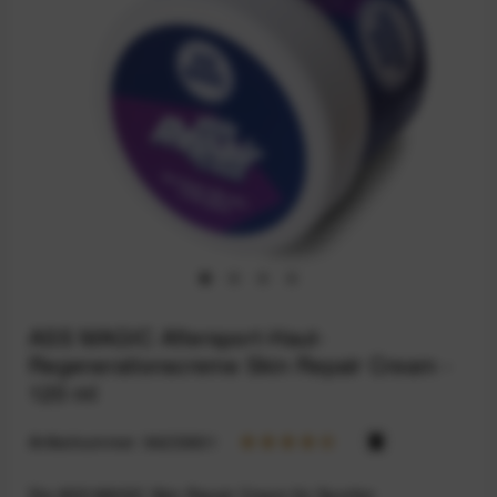
ASS MAGIC Aftersport-Haut-
Regenerationscreme Skin Repair Cream -
120 ml
Artikelnummer:
94233601
Die ASS MAGIC Skin Repair Cream für Sportler