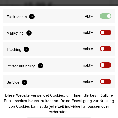
15,99 €
Preis:
*
Inhalt:
0.12 Liter (133,25 € * / 1 Liter)
Aktiv
Funktionale
inkl. gesetzl. MwSt.
zzgl. Versandkosten
Sofort versandfertig, Lieferzeit ca. 1-3 Werktage
Inaktiv
Marketing
Inaktiv
Tracking
Inaktiv
Personalisierung
IN DEN
WARENKORB
Inaktiv
Service
Versand am gleichen Tag bei Bestellungen bis 14 Uhr
Sicherer Kauf auf Rechnung
Diese Website verwendet Cookies, um Ihnen die bestmögliche
30 Tage Widerrufsrecht
Funktionalität bieten zu können. Deine Einwilligung zur Nutzung
von Cookies kannst du jederzeit individuell anpassen oder
widerrufen.
Beschreibung