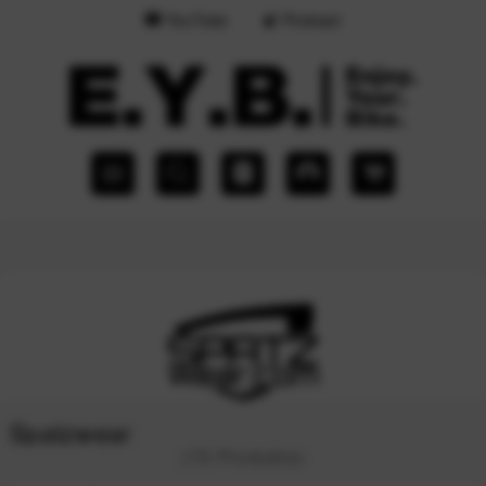
YouTube
Podcast
Spatzwear
(15 Produkte)