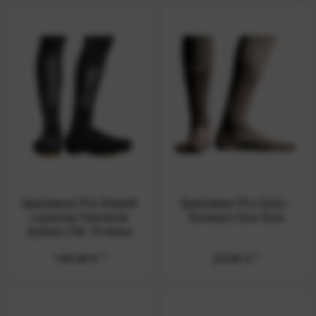
Spatzwear Pro Stealth
Spatzwear Pro Sokz -
Layering Overshoe
Schwarz One Size
System inkl. Protoez
149,99 € *
23,50 € *