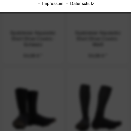
Impressum
Datenschutz
Spatzwear Aquasokz
Spatzwear Aquasokz
Short Shoe Covers -
Short Shoe Covers -
Schwarz
Weiß
54,99 € *
54,99 € *