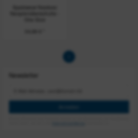
Spatzwear Neotoez
Neoprenüberschuhe -
One Size
34,99 € *
1
Newsletter
Anmelden
Mit dem Absenden des Formulars erlaube ich die Speicherung und Verarbeitung
meiner Daten, wie Sie in der
Datenschutzerklärung
beschrieben ist.