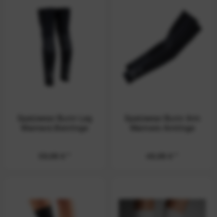
Spatzwear Burnr Leg
Spatzwear Burnr Arm
Warmers Beinlinge
Warmers Armlinge
59,99 € *
46,99 € *