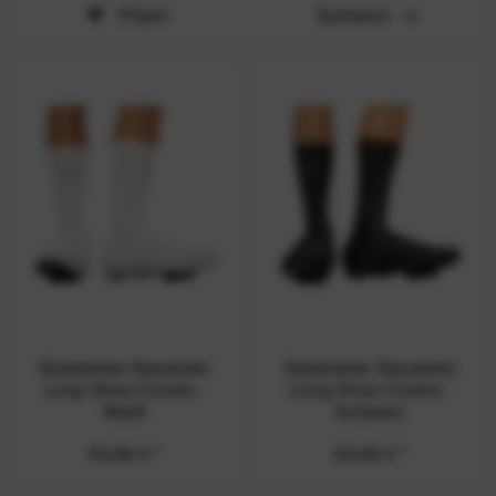
Filtern
Sortieren
Spatzwear Aquasokz
Spatzwear Aquasokz
Long Shoe Covers -
Long Shoe Covers -
Weiß
Schwarz
59,99 € *
59,99 € *