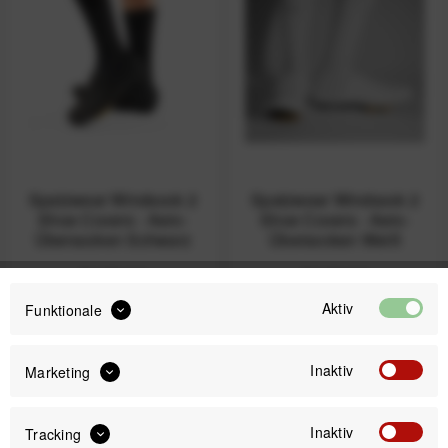
Spatzwear Windsock 2
Spatzwear Windsock 2
Shoe Covers - Aero-
Shoe Covers - Aero-
Übersocken Schwarz
Übersocken Weiß
54,99 € *
54,99 € *
Aktiv
Funktionale
Inaktiv
Marketing
Inaktiv
Tracking