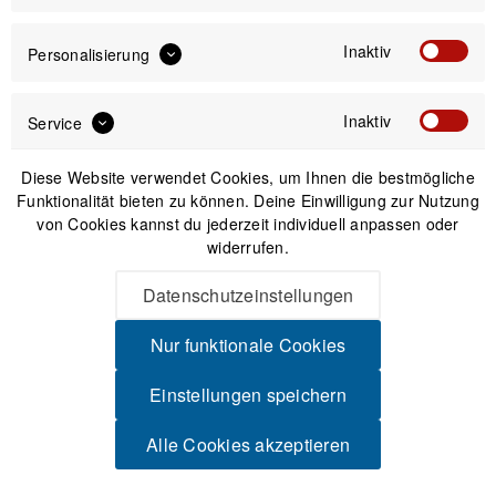
Inaktiv
Personalisierung
Inaktiv
Service
Spatzwear Pro Sokz -
Spatzwear Heatr
Diese Website verwendet Cookies, um Ihnen die bestmögliche
Weiß One Size
Kopfwärmer - One Size
Funktionalität bieten zu können. Deine Einwilligung zur Nutzung
von Cookies kannst du jederzeit individuell anpassen oder
widerrufen.
23,50 € *
44,99 € *
Datenschutzeinstellungen
Nur funktionale Cookies
Einstellungen speichern
Alle Cookies akzeptieren