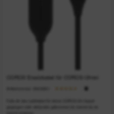
COROS Ersatzkabel für COROS-Uhren
Artikelnummer:
59202831
Falls dir das Ladekabel für deine COROS-Uhr kaputt
gegangen oder abhanden gekommen ist, kannst du es
hiermit ersetzen.