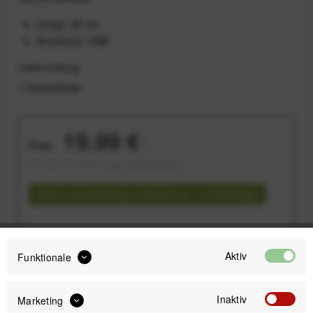
Länge: 55 cm
Anschluss: USB
Lieferumfang
1 Ersatzkabel
19,99 €
Preis:
*
inkl. gesetzl. MwSt.
zzgl. Versandkosten
Sofort versandfertig, Lieferzeit ca. 1-3 Werktage
Aktiv
Funktionale
IN DEN
WARENKORB
Inaktiv
Marketing