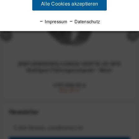
Alle Cookies akzeptieren
Impressum
Datenschutz
[REFURBISHED] COROS VERTIX 2S GPS
Multisport-Trainingscomputer - Moon
UVP:699,00 €
300,00 €
*
Newsletter