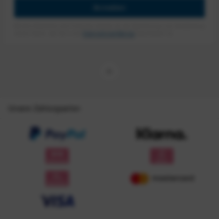
Anmelden
Mit dem Absenden des Formulars erlaube ich die Speicherung und Verarbeitung
meiner Daten, wie Sie in der
Datenschutzerklärung
beschrieben ist.
Unsere Zahlungsarten