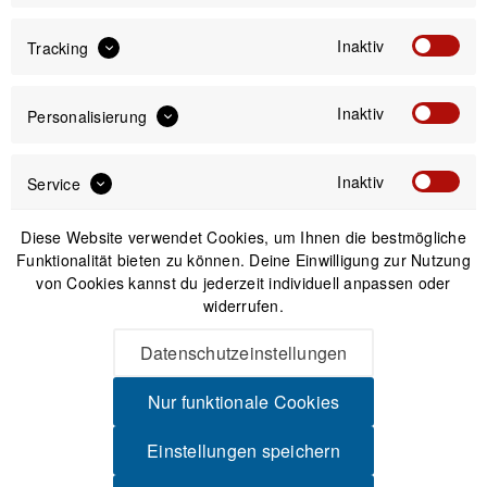
Versand am gleichen Tag bei Bestellungen bis 14 Uhr
Inaktiv
Tracking
Sicherer Kauf auf Rechnung
30 Tage Widerrufsrecht
Inaktiv
Personalisierung
Beschreibung
Inaktiv
Service
COROS Ersatzkabel für COROS-Uhren Ersatz für kaputtes /
verloren gegangenes Ladekabel Falls...
mehr
Diese Website verwendet Cookies, um Ihnen die bestmögliche
Funktionalität bieten zu können. Deine Einwilligung zur Nutzung
Produktsicherheit
von Cookies kannst du jederzeit individuell anpassen oder
widerrufen.
Datenschutzeinstellungen
Spannende Alternativen
Nur funktionale Cookies
-57%
Einstellungen speichern