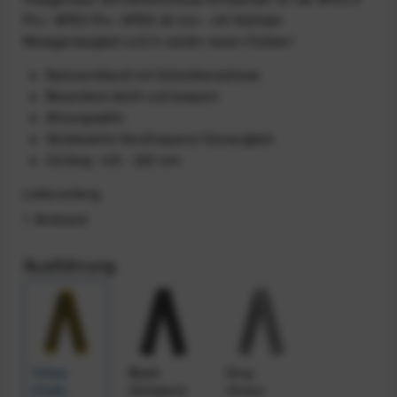
Pro / APEX Pro / APEX 46 mm - mit höchster
Messgenauigkeit und in coolen neuen Farben!
Nylonarmband mit Schnellverschluss
Besonders leicht und bequem
Atmungsaktiv
Verbesserte Herzfrequenz-Genauigkeit
Umfang: 145 - 220 mm
Lieferumfang
1 Armband
Ausführung
Yellow
Black
Grey
(Gelb)
(Schwarz)
(Grau)