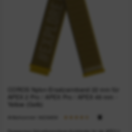
COROS Nylon-Ersatzarmband 22 mm für
APEX 2 Pro / APEX Pro / APEX 46 mm -
Yellow (Gelb)
Artikelnummer:
94234658
Passgenaue Schnellverschluss-Armbänder für die APEX 2