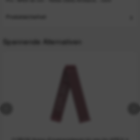
Pro / APEX 46 mm - Yellow (Gelb) Armband...
mehr
Produktsicherheit
Spannende Alternativen
COROS Nylon-Ersatzarmband 22 mm für APEX 2