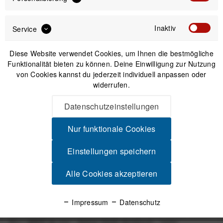
Preis:
*
inkl. gesetzl. MwSt.
zzgl. Versandkosten
Inaktiv
Service
Sofort versandfertig, Lieferzeit ca. 1-3 Werktage
Diese Website verwendet Cookies, um Ihnen die bestmögliche
Funktionalität bieten zu können. Deine Einwilligung zur Nutzung
von Cookies kannst du jederzeit individuell anpassen oder
widerrufen.
IN DEN
WARENKORB
Datenschutzeinstellungen
Nur funktionale Cookies
Versand am gleichen Tag bei Bestellungen bis 14 Uhr
Sicherer Kauf auf Rechnung
Einstellungen speichern
30 Tage Widerrufsrecht
Alle Cookies akzeptieren
Beschreibung
Impressum
Datenschutz
COROS Nylon-Ersatzarmband 22 mm für APEX 2 Pro / APEX