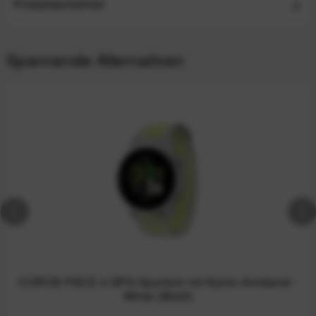
Produktsicherheit
Spannende Alternativen
COROS PACE 4 GPS-Sportuhr mit Nylon-Armband -
White (Weiß)