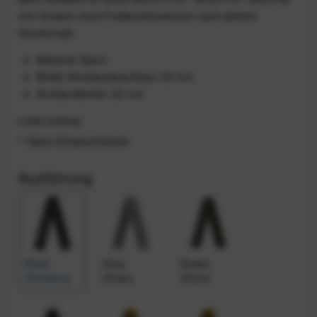
mm! Kreiere neue Farbkombinationen nach deinem
Geschmack.
Material: Nylon
Breite Armbandanschluss: 22 mm
Armbandbreite: 22 mm
Lieferumfang
1 Nylon-Ersatzarmband
Ausführung
Black
Grey
Green
(Schwarz)
(Grau)
(Grün)