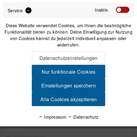
Sofort versandfertig, Lieferzeit ca. 1-3 Werktage
Inaktiv
Service
Diese Website verwendet Cookies, um Ihnen die bestmögliche
Funktionalität bieten zu können. Deine Einwilligung zur Nutzung
von Cookies kannst du jederzeit individuell anpassen oder
widerrufen.
IN DEN
WARENKORB
Datenschutzeinstellungen
Versand am gleichen Tag bei Bestellungen bis 14 Uhr
Nur funktionale Cookies
Sicherer Kauf auf Rechnung
30 Tage Widerrufsrecht
Einstellungen speichern
Alle Cookies akzeptieren
Beschreibung
COROS Nylon-Ersatzarmband 22 mm für APEX 2 Pro / APEX
Impressum
Datenschutz
Pro / APEX 46 mm - Black (Schwarz) Für...
mehr