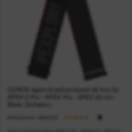
COROS Nylon-Ersatzarmband 22 mm für
APEX 2 Pro / APEX Pro / APEX 46 mm -
Black (Schwarz)
Artikelnummer:
68925369
Mehr Auswahl für deine APEX 2 Pro / APEX Pro / APEX 46