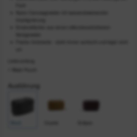
Fach
Nylon-Canvasgewebe mit wasserabweisender
Imprägnierung
Einsteckfächer aus einem silikonbeschichtetem
Netzgewebe
Flache Unterseite - steht immer aufrecht und kippt nicht
um
Lieferumfang
1 Wash Pouch
Ausführung
Black
Coyote
Eclipse