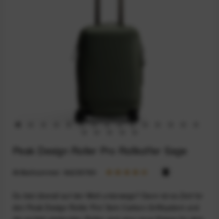
Peak Design Roller Pro Rollkoffer Sage
Artikelnummer:
94235789
Du bist überall auf der Welt unterwegs? Dann ist es Zeit für
den Peak Design Roller Pro! Sein Carbon-Griffsystem und