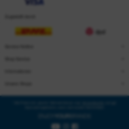
Zugestellt durch
Service Hotline
Shop Service
Informationen
Unsere Shops
* Alle Preise inkl. gesetzl. Mehrwertsteuer zzgl.
Versandkosten
und ggf.
Nachnahmegebühren, wenn nicht anders beschrieben