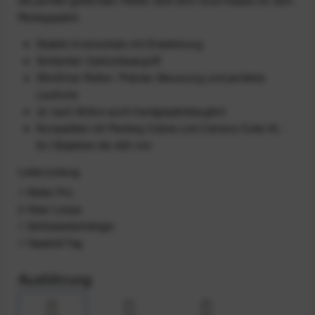
die perfekt gleitenden Rollen sind eine neue Klasse für dein
Reisegepäck.
Stabile Innenschale mit Erweiterung
Schlanker Carbonfasergriff
SlimDrive Rollen: Präzise Steuerung und perfekte
Laufruhe
Je nach Airline auch handgepäcktauglich
Kompatibel mit Packing Cubes und Camera Cube XL -
für Objektive bis 400 mm
Lieferumfang
1 Roller Pro
2 Gear Loops
1 Schlüsselanhänger
1 Gepäck-Tag
Ausführung