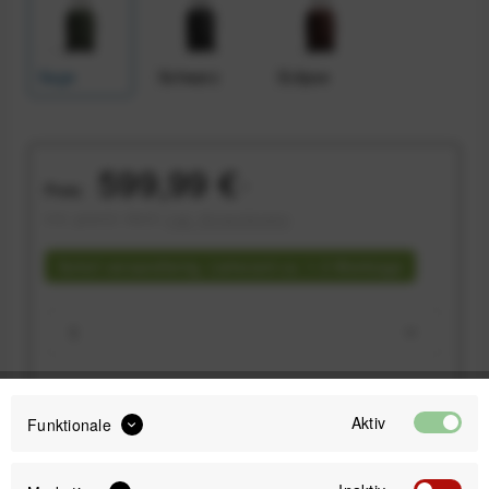
Sage
Schwarz
Eclipse
599,99 €
Preis:
*
inkl. gesetzl. MwSt.
zzgl. Versandkosten
Sofort versandfertig, Lieferzeit ca. 1-3 Werktage
IN DEN
WARENKORB
Aktiv
Funktionale