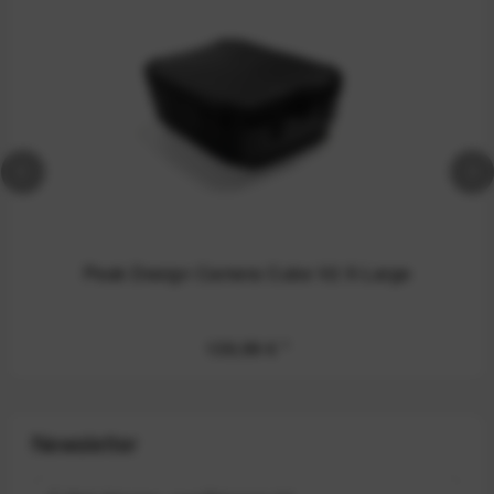
Peak Design Camera Cube V2 X-Large
139,99 €
*
Newsletter