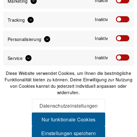
Inaktiv
Versand am gleichen Tag bei Bestellungen bis 14 Uhr
Marketing
Sicherer Kauf auf Rechnung
30 Tage Widerrufsrecht
Inaktiv
Tracking
Passendes Zubehör
Inaktiv
Personalisierung
Inaktiv
Service
Diese Website verwendet Cookies, um Ihnen die bestmögliche
Funktionalität bieten zu können. Deine Einwilligung zur Nutzung
von Cookies kannst du jederzeit individuell anpassen oder
widerrufen.
Datenschutzeinstellungen
Nur funktionale Cookies
Einstellungen speichern
Peak Design Camera Cube V2 X-Large