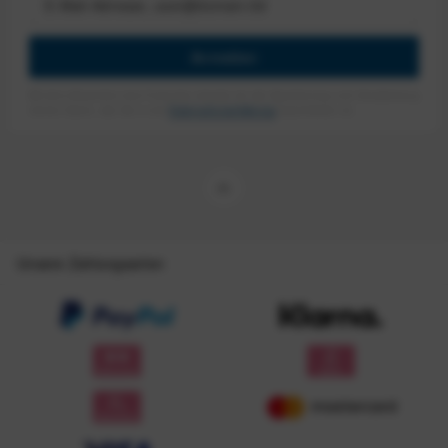
Anmelden
Mit dem Absenden des Formulars erlaube ich die Speicherung und Verarbeitung
meiner Daten, wie Sie in der
Datenschutzerklärung
beschrieben ist.
Unsere Zahlungsarten