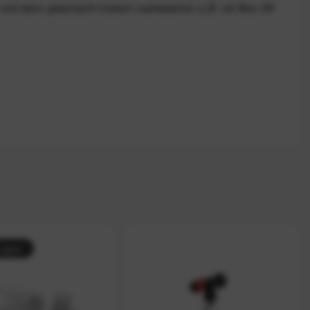
 und wenn gewünscht trocken nachwischen (z.B. mit Muc-Off
Lager