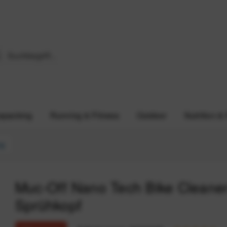
epacking
Running & Fitness
Outdoor
Nutrition &
ng
Muc-Off Nano Tech Bike Cleaner 
Sprühkopf