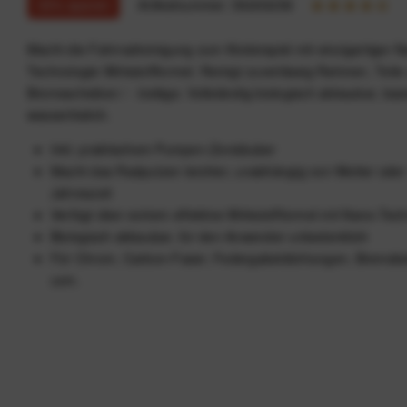
33% sparen
Artikelnummer:
59203258
Macht die Fahrradreinigung zum Kinderspiel mit einzigartiger 
Technologie Wirkstoffformel. Reinigt zuverlässig Rahmen, Teil
Bremsscheiben / - beläge. Vollständig biologisch abbaubar, bas
wasserlöslich.
Inkl. praktischem Pumpen-Zerstäuber
Macht das Radputzen leichter, unabhängig von Wetter oder
Jahreszeit
Verfügt über extrem effektive Wirkstoffformel mit Nano-Tec
Biologisch abbaubar, für den Anwender unbedenklich
Für Chrom, Carbon-Faser, Federgabeldichtungen, Bremsbe
uvm.