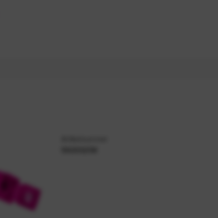
Artikelnummer
59203258