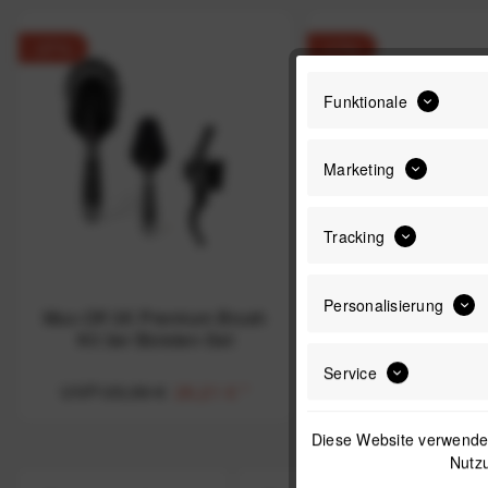
-27%
-17%
Funktionale
Marketing
Tracking
Personalisierung
Muc-Off 3X Premium Brush
Muc-Off 5X Premi
Kit 3er Bürsten-Set
Kit 5er Bürste
Service
UVP:35,99 €
26,21 €
*
UVP:47,99 €
39
Diese Website verwendet
Nutzu