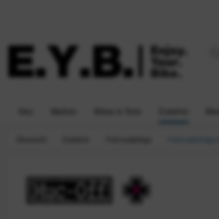
Neu
Marken
Bikes & Teile
Zubehör
Bik
Übersicht
Zubehör
Fahrradpflege
Fahrradreinigu