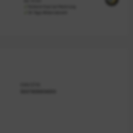
bis 14 Uhr
Sicherer Kauf auf Rechnung
30 Tage Widerrufsrecht
EAN/GTIN
5037835904000