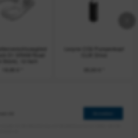
tenverschlussglied
Lezyne CO2 Pumpenkopf
ock D1 SRAM Road
CLIK Drive
4 Stück), 12-fach
18,95 €
*
35,00 €
*
Anmelden
erlaube ich die Speicherung und Verarbeitung meiner Daten, wie Sie
rieben ist.