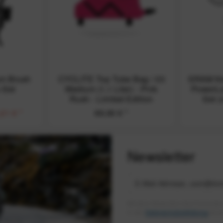
um Brush
CYCLITE Top Tube Bag / 03
SRAM Ket
n-Set
Medium (1,1 Liter) - Pink
PowerL
Rush - Limited Edition
Set (
,21 €
*
89,90 €
*
Newsletter
Mit dem Absenden des Formulars 
in der
Datenschutzerklärung
besch