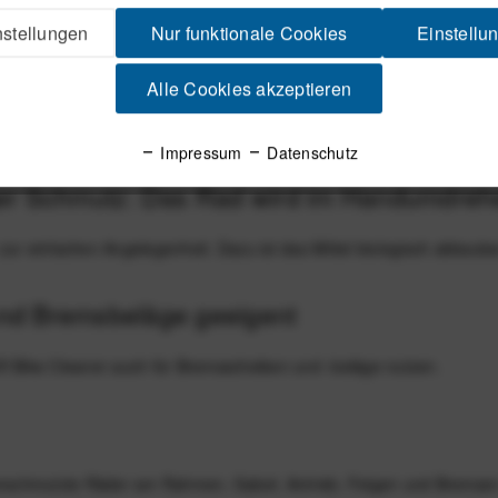
stellungen
Nur funktionale Cookies
Einstellu
Alle Cookies akzeptieren
bon-Rennräder, Mountainbikes und
Impressum
Datenschutz
er Schmutz: Das Rad wird im Handumdrehe
zur einfachen Angelegenheit. Dazu ist das Mittel biologisch abbaub
nd Bremsbeläge geeigent
ff Bike Cleaner auch für Bremsscheiben und -beläge nutzen.
verschmutzte Räder am Rahmen, Gabel, Antrieb, Felgen und Bremsen 