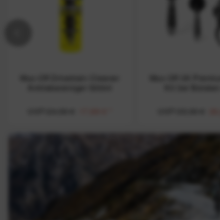
Muc-Off Drivetrain Cleaner
Muc-Off 3X Premi
Antriebsreiniger 500ml
Kit 3er Bürste
UVP:24,99 €
17,99 €
*
UVP:35,99 €
26