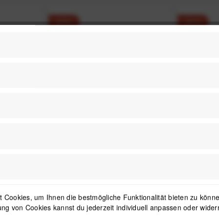
-23%
-31%
um Brush
Muc-Off Microfibre Polishing
Muc-Off 
n-Set
Cloth Mikrofaser Poliertuch
Rein
,99 €
*
UVP:12,99 €
9,99 €
*
UVP:
 Cookies, um Ihnen die bestmögliche Funktionalität bieten zu können
ng von Cookies kannst du jederzeit individuell anpassen oder wider