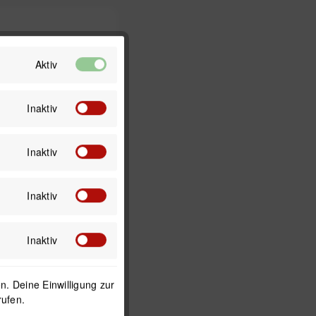
Aktiv
Inaktiv
Inaktiv
Inaktiv
Expanding Microcell
Sponge
igungsschwamm
Inaktiv
7,99 €
5,49 €
*
. Deine Einwilligung zur
rufen.