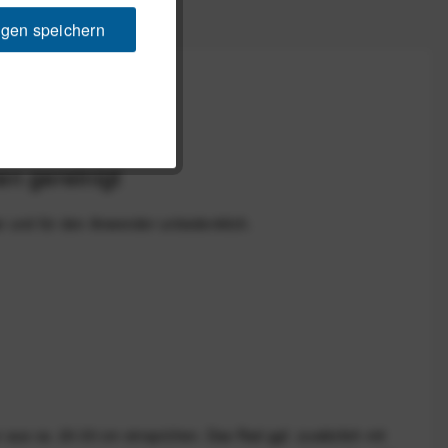
ngen speichern
 andere Räder
n gereinigt
ar und für den Anwender unbedenklich.
aus ca. 20-30 cm einsprühen. Das Rad ggf. zusätzlich mit