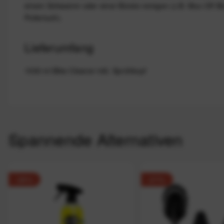
einem Schwamm oder einer Bürste reinigen (z.B. Muc-Off Bü
Poliertuch).
Lieferumfang
1000 ml Bike Cleaner inkl. Sprühkopf
Spannende Alternativen
-28%
-27%