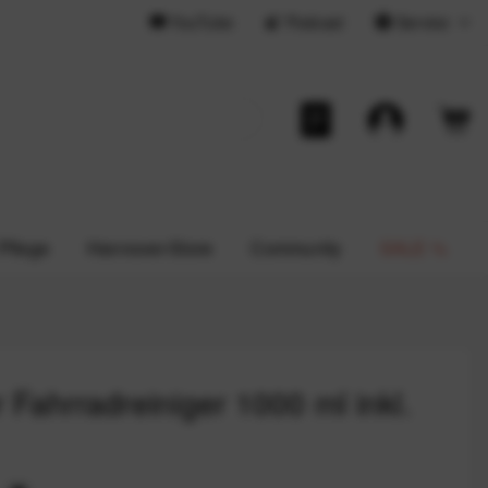
YouTube
Podcast
Service
 Pflege
Hannover-Store
Community
SALE %
Fahrradreiniger 1000 ml inkl.