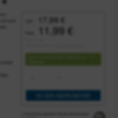
Nano-
17,99 €
e und auch
UVP:
11,99 €
isch,
Preis:
*
Inhalt:
1 Liter
inkl. gesetzl. MwSt.
zzgl. Versandkosten
Sofort versandfertig, Lieferzeit ca. 1-3
Werktage
hnologie
läge,
IN DEN
WARENKORB
Versand am gleichen Tag bei Bestellungen