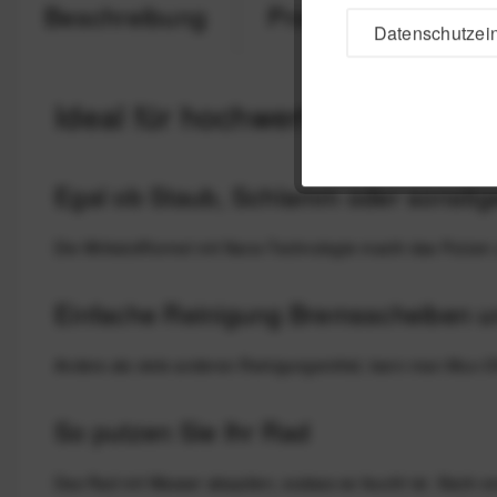
Beschreibung
Produktsicherheit
Datenschutzein
Ideal für hochwertige und Car
Egal ob Staub, Schlamm oder sonstig
Die Wirkstoffformel mit Nano-Technologie macht das Putzen 
Einfache Reinigung Bremsscheiben u
Anders als viele anderen Reinigungsmittel, kann man Muc-O
So putzen Sie Ihr Rad
Das Rad mit Wasser abspülen, sodass es feucht ist. Stark 