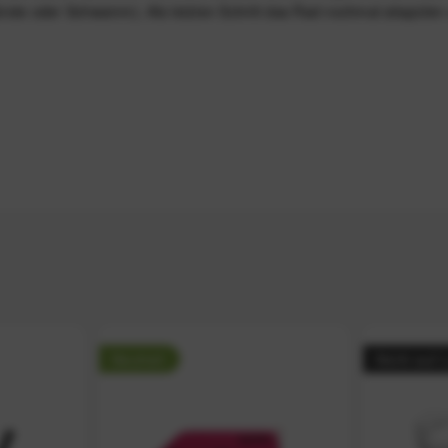
rste oder Schwamm). Als letzten Schritt das Rad nochmal abspülen
Neuheit
Nicht auf 