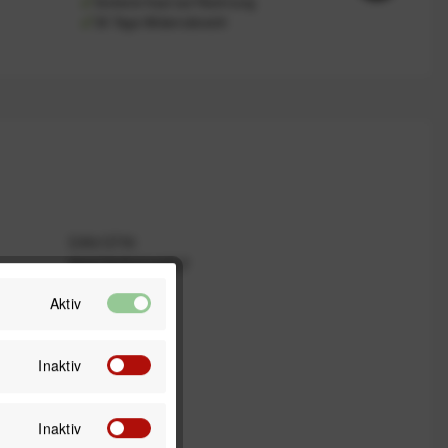
Sicherer Kauf auf Rechnung
30 Tage Widerrufsrecht
EAN/GTIN
5037835204957
Aktiv
Inaktiv
Inaktiv