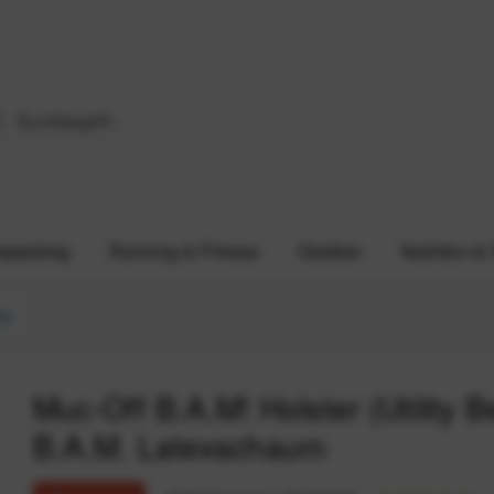
epacking
Running & Fitness
Outdoor
Nutrition &
ng
Muc-Off B.A.M! Holster (Utility B
B.A.M. Latexschaum