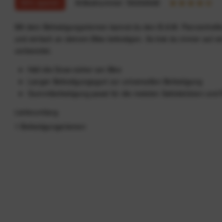
50% sparen
Artikelnummer:
59202668
Mit dem Befestigungsriemen kannst du den B.A.M. Pannenhelfe
und einfach an deinem Bike befestigen. So bist du immer auf e
vorbereitet.
Hält die Dose sicher am Bike
Langer Befestigungsgurt zur universellen Befestigung
Gummibefestigung passt für die meisten Sattelstützen un
Lieferumfang
1 Befestigungsriemen