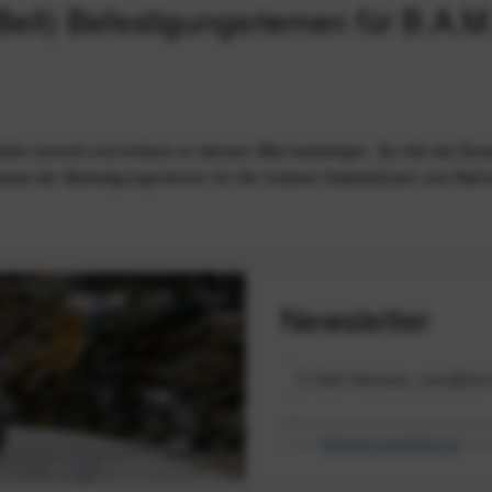
y Belt) Befestigungsriemen für B.A
er schnell und einfach an deinem Bike befestigen. So hält die Dose 
asst der Befestigungsriemen für die meisten Sattelstützen und Rah
Newsletter
Mit dem Absenden des Formulars 
in der
Datenschutzerklärung
besch