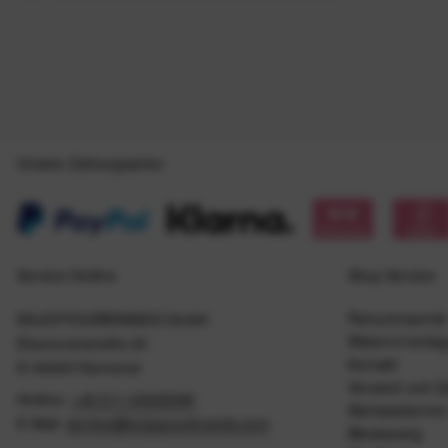
Unsere Zahlungsarten
Service Hotline
Shop Service
Retourenportal
ENJOYYOURBRANDS GmbH
Widerruf einle
Eleonorenstraße 20
Kontakt
D-30449 Hannover
Versand und Z
Hotline:
+49 511 20029090
Werkstattermin
E-Mail:
service@enjoyyourbrands.com
Bikeleasing