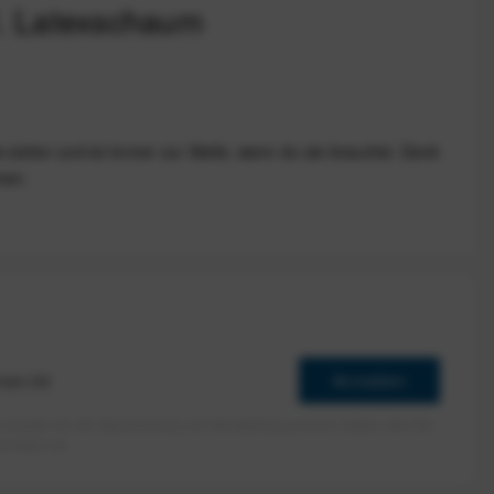
.M. Latexschaum
sicher und ist immer zur Stelle, wenn du sie brauchst. Dank
men.
Anmelden
erlaube ich die Speicherung und Verarbeitung meiner Daten, wie Sie
rieben ist.