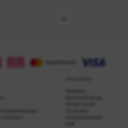
Informationen
Newsletter
gen
Batterieentsorgung
Händler werden
ahlungsbedingungen
Datenschutz
 vereinbaren
Energiesparlampen
AGB