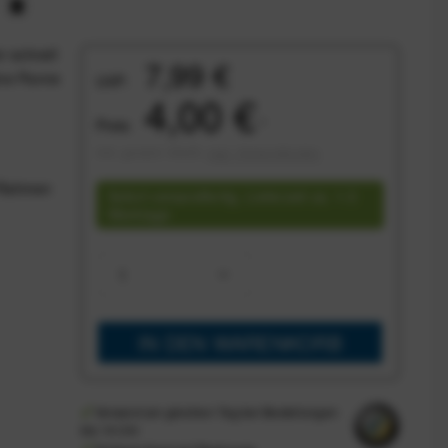
r schnell
7,99 €
ine Panne
UVP:
4,00 €
Preis:
*
inkl. gesetzl. MwSt.
zzgl. Versandkosten
d Rahmen
Sofort versandfertig, Lieferzeit ca. 1-3
Werktage
IN DEN
WARENKORB
Versand am gleichen Tag bei Bestellungen
bis 14 Uhr