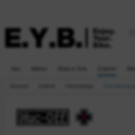
Neu
Marken
Bikes & Teile
Zubehör
Bik
Übersicht
Zubehör
Fahrradpflege
Fahrradreinigu