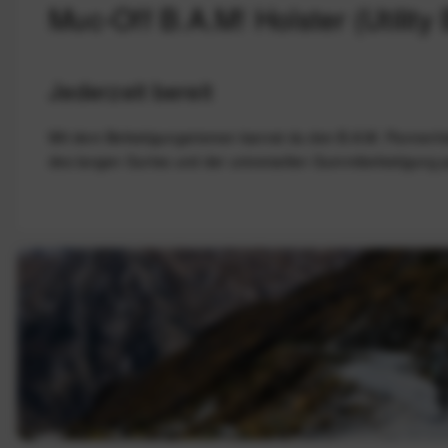
Muc-Off B.A.M! Holster (Utilit
Jederzeit bereit
Mit dem Befestigungsriemen kannst du den B.A.M. Pannenhelf
des langen Gurtes und der universellen Gummibefestigung p