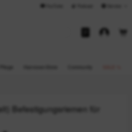
YouTube
Podcast
Service
 Pflege
Hannover-Store
Community
SALE %
elt) Befestigungsriemen für