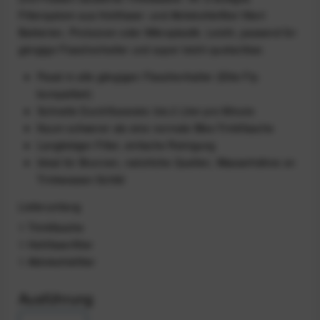
Filtersystem aus Hohlfaser- und Aktivkohlefilter filtert
Bakterien, Protozoen oder Mikroplastik. Leicht, passend für
gängige Flaschenhalter und super leicht quetschbar.
Passt in alle gängigen Flaschenhalter (Elite Fly-
kompatibel)
Schnelle Durchflussrate: bis 2 Liter pro Minute
Kaum schwerer als eine normale Bike-Trinkflasche
Langlebiger Filter, einfache Reinigung
Ideal für Brunnen, natürliche Quellen, Wasserhähne on
Trinkwasser-Schild
Lieferumfang
1 Trinkflasche
1 Hohlfaserfilter
1 Aktivkohlefilter
Ausführung