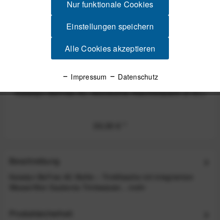
Nur funktionale Cookies
Einstellungen speichern
Alle Cookies akzeptieren
Impressum
Datenschutz
Katadyn BeFree AC Aktivkohle Nachfüllpack (3 St.)
30,00 €
*
Beschreibung
Katadyn BeFree AC Bottle – Trinkflasche mit integriertem
Wasserfilter Sauberes Trinkwasser...
mehr
Produktsicherheit