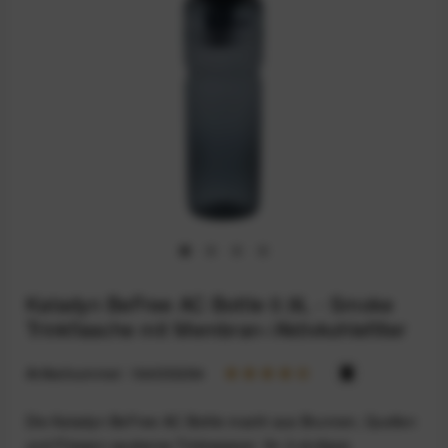
Katadyn BeFree AC Bottle 0.9L - Smoke
Trinkflasche mit Membran-/Aktivkohlefilter
Artikelnummer:
164033284
Die Katadyn BeFree AC Bottle macht aus Brunnen, Quellen
und Flüssen sauberes Trinkwasser: Ihr 2-stufiges