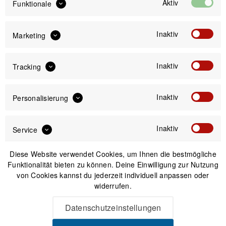
Aktiv
Funktionale
Inaktiv
Marketing
Inaktiv
IN DEN
WARENKORB
Tracking
Inaktiv
Personalisierung
Versand am gleichen Tag bei Bestellungen bis 14 Uhr
Sicherer Kauf auf Rechnung
30 Tage Widerrufsrecht
Inaktiv
Service
Diese Website verwendet Cookies, um Ihnen die bestmögliche
Passendes Zubehör
Funktionalität bieten zu können. Deine Einwilligung zur Nutzung
von Cookies kannst du jederzeit individuell anpassen oder
widerrufen.
Datenschutzeinstellungen