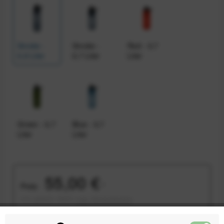
Smoke -
Smoke -
Red - 0,7
0,9 Liter
0,7 Liter
Liter
Green - 0,7
Blue - 0,7
Liter
Liter
55,00 €
Preis:
*
inkl. gesetzl. MwSt.
zzgl. Versandkosten
Sofort versandfertig, Lieferzeit ca. 1-3 Werktage