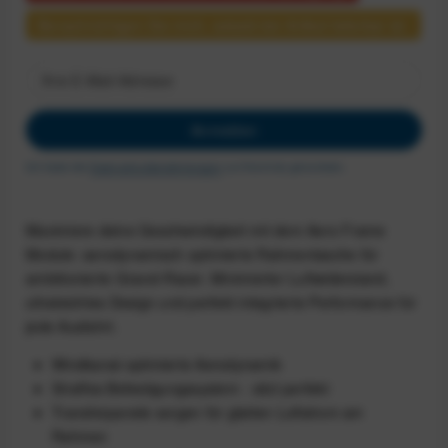
Benachrichtigen Sie mich, sobald der Artikel lieferbar ist.
Anmelden
Ich habe die
Datenschutzbestimmungen
zur Kenntnis genommen.
Maximiere deine Geschwindigkeit mit dem Aero Frame
Module: aerodynamisch optimierte Rahmentasche für
ambitionierte Gravel-Racer. Minimierter Luftwiderstand,
ultraleichtes Design und perfekt integrierte Performance für
jede Ausfahrt.
Windkanal-optimierte Aerodynamik
Straffes Befestigungssystem - sitzt perfekt
Transferpanele sorgen für glatten Luftstrom am
Rahmen