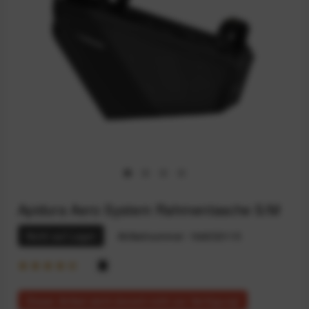
Apidura Aero System Rahmentasche S/M
Nicht auf Lager
Artikelnummer:
164033115
Dieser Artikel steht derzeit nicht zur Verfügung!