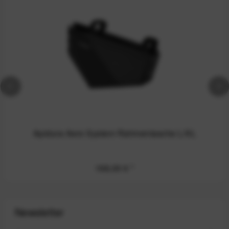
Apidura Aero System Rahmentasche L/XL
168,00 €
*
Newsletter