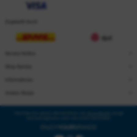
Zugestellt durch
Service Hotline
Shop Service
Informationen
Unsere Shops
* Alle Preise inkl. gesetzl. Mehrwertsteuer zzgl.
Versandkosten
und ggf.
Nachnahmegebühren, wenn nicht anders beschrieben