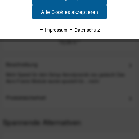
Alle Cookies akzeptieren
Apidura Aero System Oberrohrtasche
Impressum
Datenschutz
72,00 €
*
Beschreibung
Mehr Speed für dein Setup Aerodynamik neu gedacht Das
Aero Frame Module wurde speziell für...
mehr
Produktsicherheit
Spannende Alternativen