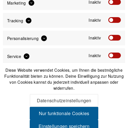
Inaktiv
inkl. gesetzl. MwSt.
zzgl. Versandkosten
Marketing
Inaktiv
Tracking
Versand am gleichen Tag bei Bestellungen bis 14 Uhr
Sicherer Kauf auf Rechnung
30 Tage Widerrufsrecht
Inaktiv
Personalisierung
Inaktiv
Passendes Zubehör
Service
Diese Website verwendet Cookies, um Ihnen die bestmögliche
Funktionalität bieten zu können. Deine Einwilligung zur Nutzung
von Cookies kannst du jederzeit individuell anpassen oder
widerrufen.
Datenschutzeinstellungen
Nur funktionale Cookies
Einstellungen speichern