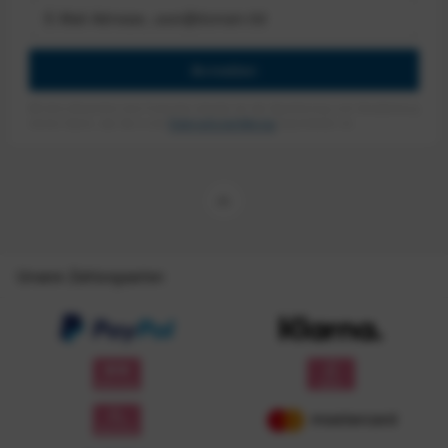
Anmelden
Mit dem Absenden des Formulars erlaube ich die Speicherung und Verarbeitung
meiner Daten, wie Sie in der
Datenschutzerklärung
beschrieben ist.
Unsere Zahlungsarten