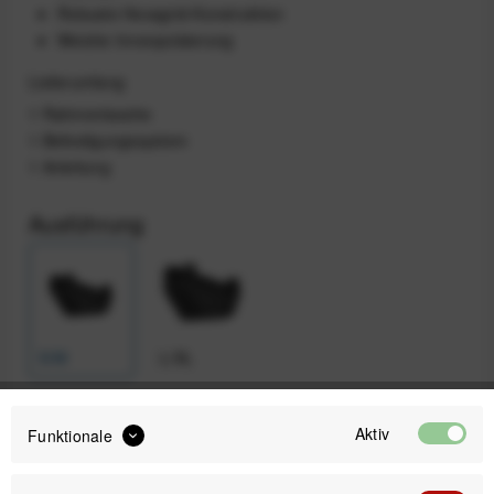
Robuste Hexagrid-Konstruktion
Weiche Innenpolsterung
Lieferumfang
1 Rahmentasche
1 Befestigungssystem
1 Anleitung
Ausführung
S/M
L/XL
Aktiv
Funktionale
168,00 €
Preis:
*